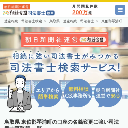
月間閲覧件数
朝日新聞社運営
200万
超
遺産相続 司法書士検索
鳥取県 遺産相続 司法書士
東伯郡琴浦町 
鳥取県 東伯郡琴浦町の口座の名義変更に強い司法