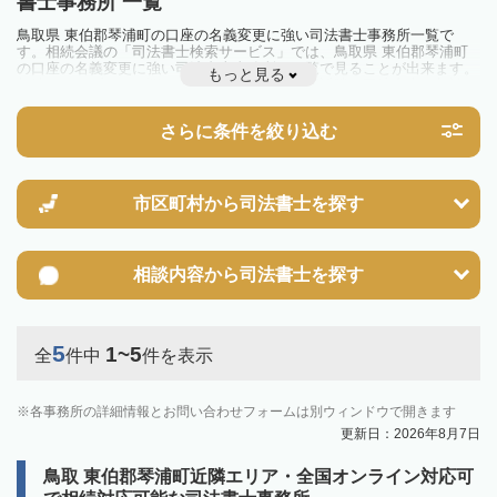
書士事務所 一覧
鳥取県 東伯郡琴浦町の口座の名義変更に強い司法書士事務所一覧で
す。相続会議の「司法書士検索サービス」では、鳥取県 東伯郡琴浦町
の口座の名義変更に強い司法書士事務所を一覧で見ることが出来ます。
もっと見る
相続のトラブルやお悩みを抱えている方は一度近隣の司法書士に相談し
てみましょう。
さらに条件を絞り込む
市区町村から
司法書士を探す
相談内容から
司法書士を探す
5
1~5
全
件中
件を表示
各事務所の詳細情報とお問い合わせフォームは別ウィンドウで開きます
更新日：2026年8月7日
鳥取 東伯郡琴浦町近隣エリア・全国オンライン対応可