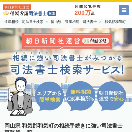
月間閲覧件数
朝日新聞社運営
200万
超
遺産相続 司法書士検索
岡山県 遺産相続 司法書士
和気郡和気町 
岡山県 和気郡和気町の相続手続きに強い司法書士