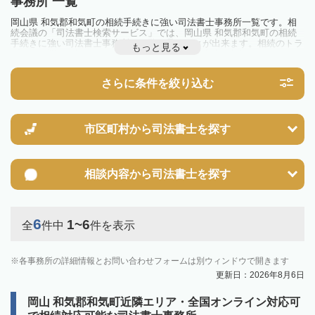
事務所 一覧
岡山県 和気郡和気町の相続手続きに強い司法書士事務所一覧です。相
続会議の「司法書士検索サービス」では、岡山県 和気郡和気町の相続
手続きに強い司法書士事務所を一覧で見ることが出来ます。相続のトラ
もっと見る
ブルやお悩みを抱えている方は一度近隣の司法書士に相談してみましょ
う。
さらに条件を絞り込む
市区町村から
司法書士を探す
相談内容から
司法書士を探す
6
1~6
全
件中
件を表示
各事務所の詳細情報とお問い合わせフォームは別ウィンドウで開きます
更新日：2026年8月6日
岡山 和気郡和気町近隣エリア・全国オンライン対応可