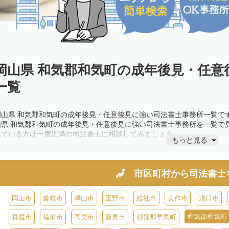
岡山県 和気郡和気町の成年後見・任意
一覧
岡山県 和気郡和気町の成年後見・任意後見に強い司法書士事務所一覧で
山県 和気郡和気町の成年後見・任意後見に強い司法書士事務所を一覧で
えている方は一度近隣の司法書士に相談してみましょう。
もっと見る
市区町村から
司法書士
岡山市
倉敷市
津山市
玉野市
総社市
美作市
浅口市
和気郡和気町
真庭市
備前市
高梁市
新見市
都窪郡早島町