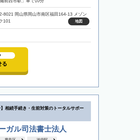
「備前西市駅」車で10分
2-8021 岡山県岡山市南区福田164-13 メゾン
ク101
地図
中
せる
分】相続手続き・生前対策のトータルサポー
リーガル司法書士法人
豊島区
池袋駅