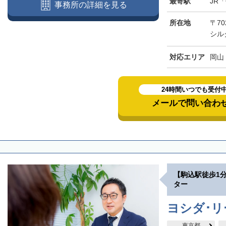
最寄駅
JR
事務所の詳細を見る
所在地
〒70
シル
対応エリア
岡山
24時間いつでも受付
メールで問い合わ
【駒込駅徒歩1
ター
ヨシダ･
東京都