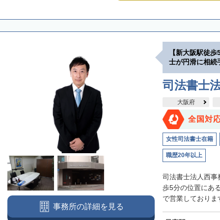
【新大阪駅徒歩
士が円滑に相続
司法書士
大阪府
全国対
女性司法書士在籍
職歴20年以上
司法書士法人西事
歩5分の位置にあ
で営業しております
事務所の詳細を見る