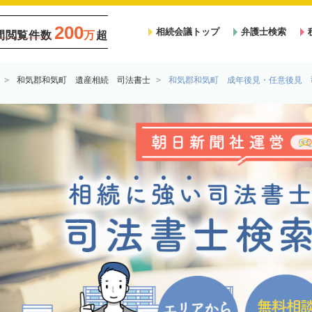
200
相続会議トップ
弁護士検索
間閲覧件数
万
超
和気郡和気町 遺産相続 司法書士
和気郡和気町 成年後見・任意後見 