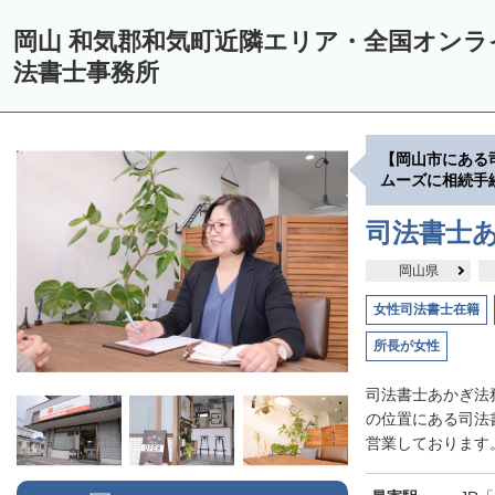
岡山 和気郡和気町近隣エリア・全国オン
法書士事務所
【岡山市にある
ムーズに相続手
司法書士
岡山県
女性司法書士在籍
所長が女性
司法書士あかぎ法
の位置にある司法
営業しております。