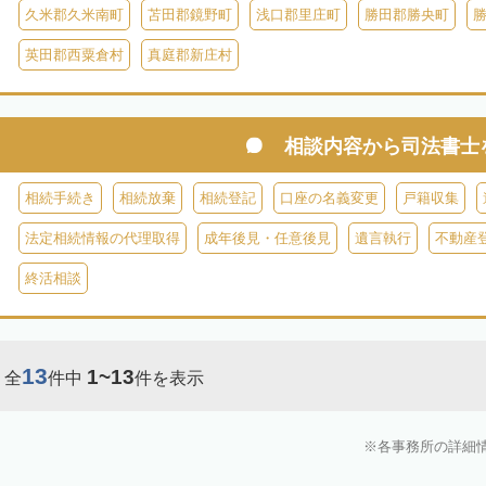
久米郡久米南町
苫田郡鏡野町
浅口郡里庄町
勝田郡勝央町
英田郡西粟倉村
真庭郡新庄村
相談内容から
司法書士
相続手続き
相続放棄
相続登記
口座の名義変更
戸籍収集
法定相続情報の代理取得
成年後見・任意後見
遺言執行
不動産
終活相談
13
1~13
全
件中
件を表示
各事務所の詳細