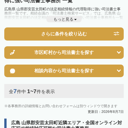
得に強い司法書士事務所 一覧
広島県 山県郡安芸太田町の法定相続情報の代理取得に強い司法書士事
務所一覧です。相続会議の「司法書士検索サービス」では、広島県 山
県郡安芸太田町の法定相続情報の代理取得に強い司法書士事務所を一覧
もっと見る
で見ることが出来ます。相続のトラブルやお悩みを抱えている方は一度
近隣の司法書士に相談してみましょう。
さらに条件を絞り込む
市区町村から
司法書士を探す
相談内容から
司法書士を探す
7
1~7
全
件中
件を表示
各事務所の詳細情報とお問い合わせフォームは別ウィンドウで開きます
更新日：2026年8月7日
広島 山県郡安芸太田町近隣エリア・全国オンライン対