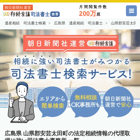
月間閲覧件数
朝日新聞社運営
200万
超
遺産相続 司法書士検索
広島県 遺産相続 司法書士
山県郡安芸太田
広島県 山県郡安芸太田町の法定相続情報の代理取