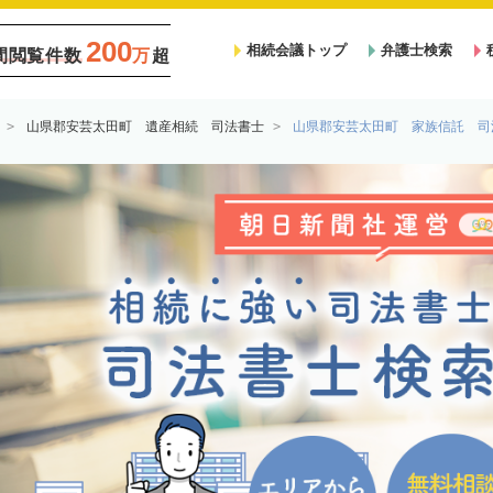
200
相続会議トップ
弁護士検索
間閲覧件数
万
超
山県郡安芸太田町 遺産相続 司法書士
山県郡安芸太田町 家族信託 司