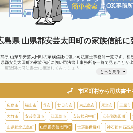
広島県 山県郡安芸太田町の家族信託に
広島県 山県郡安芸太田町の家族信託に強い司法書士事務所一覧です。相
山県郡安芸太田町の家族信託に強い司法書士事務所を一覧で見ることが
は一度近隣の司法書士に相談してみましょう。
もっと見る
市区町村から
司法書士
広島市
福山市
呉市
廿日市市
東広島市
尾道市
三原市
大竹市
安芸高田市
江田島市
安芸郡府中町
安芸郡海田町
山県郡安芸太田町
山県郡北広島町
世羅郡世羅町
神石郡神石高