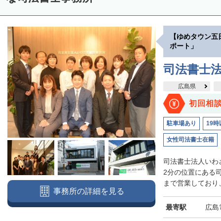
【ゆめタウン五
ポート」
司法書士
広島県
初回相
駐車場あり
19時
女性司法書士在籍
司法書士法人いわ
2分の位置にある司
まで営業しており、
事務所の詳細を見る
最寄駅
広島