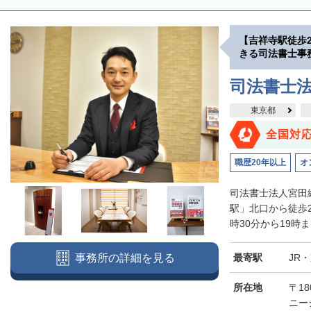
【吉祥寺駅徒歩
きる司法書士事
司法書士
東京都
全国対
職歴20年以上
オ
司法書士法人宮田
駅」北口から徒歩
時30分から19時
最寄駅
JR
事務所の詳細を見る
所在地
〒18
ニー