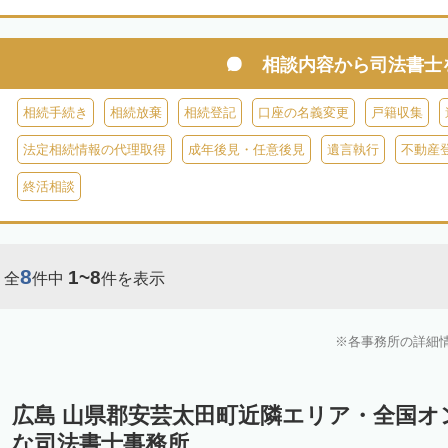
相談内容から
司法書士
相続手続き
相続放棄
相続登記
口座の名義変更
戸籍収集
法定相続情報の代理取得
成年後見・任意後見
遺言執行
不動産
終活相談
8
1~8
全
件中
件を表示
各事務所の詳細
広島 山県郡安芸太田町近隣エリア・全国オ
な司法書士事務所