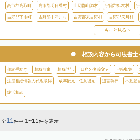
高市郡高取町
高市郡明日香村
山辺郡山添村
宇陀郡御杖村
吉野郡下市町
吉野郡十津川村
吉野郡東吉野村
吉野郡天川村
吉野郡黒滝村
吉野郡上北山村
吉野郡野迫川村
もっと見る
相談内容から
司法書士
相続手続き
相続放棄
相続登記
口座の名義変更
戸籍収集
法定相続情報の代理取得
成年後見・任意後見
遺言執行
不動産
終活相談
11
1~11
全
件中
件を表示