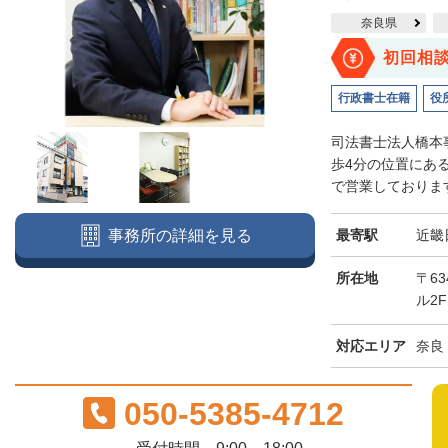
奈良県
初回相
行政書士在籍
役
司法書士法人橋本
歩4分の位置にあ
で営業しております
最寄駅
近畿
事務所の詳細を見る
所在地
〒63
ル2F
対応エリア
奈良
050-5385-4712