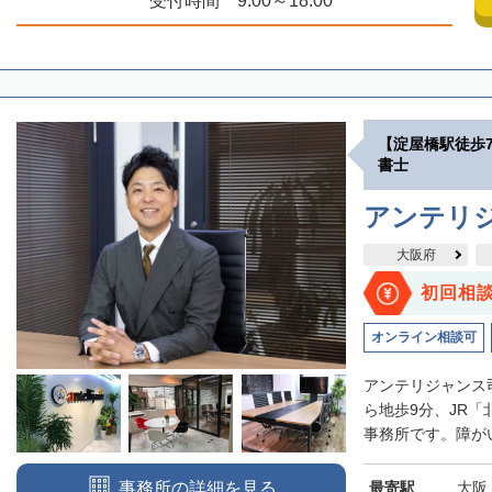
受付時間 9:00～18:00
【淀屋橋駅徒歩
書士
アンテリ
大阪府
初回相
オンライン相談可
アンテリジャンス
ら地歩9分、JR
事務所です。障がい
最寄駅
大阪
事務所の詳細を見る