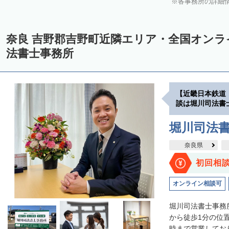
各事務所の詳細
奈良 吉野郡吉野町近隣エリア・全国オン
法書士事務所
【近畿日本鉄道
談は堀川司法書
堀川司法
奈良県
初回相
オンライン相談可
堀川司法書士事務
から徒歩1分の位
時まで営業しており