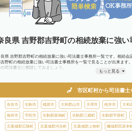
奈良県 吉野郡吉野町の相続放棄に強い
奈良県 吉野郡吉野町の相続放棄に強い司法書士事務所一覧です。相続会
郡吉野町の相続放棄に強い司法書士事務所を一覧で見ることが出来ます
隣の司法書士に相談してみましょう。
もっと見る
市区町村から
司法書士
奈良市
生駒市
橿原市
大和郡山市
天理市
桜井市
大和
御所市
宇陀市
生駒郡斑鳩町
生駒郡三郷町
生駒郡平群町
北葛城郡広陵町
北葛城郡河合町
北葛城郡上牧町
磯城郡田原本