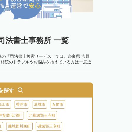
司法書士事務所 一覧
議の「司法書士検索サービス」では、奈良県 吉野
。相続のトラブルやお悩みを抱えている方は一度近
を探す
高田市
香芝市
葛城市
五條市
生駒郡安堵町
北葛城郡王寺町
町
磯城郡川西町
磯城郡三宅町