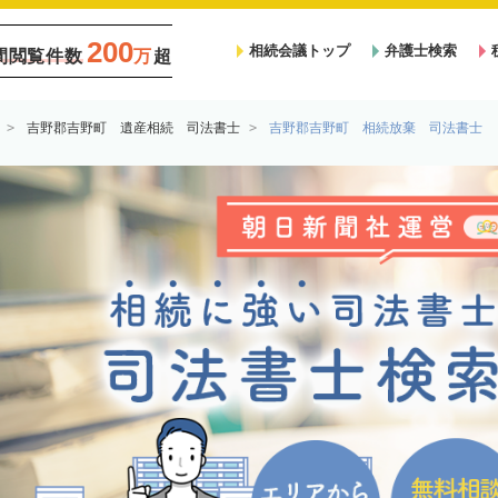
200
相続会議トップ
弁護士検索
間閲覧件数
万
超
吉野郡吉野町 遺産相続 司法書士
吉野郡吉野町 相続放棄 司法書士