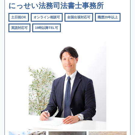
にっせい法務司法書士事務所
土日祝OK
オンライン相談可
全国出張対応可
職歴20年以上
英語対応可
19時以降TEL可