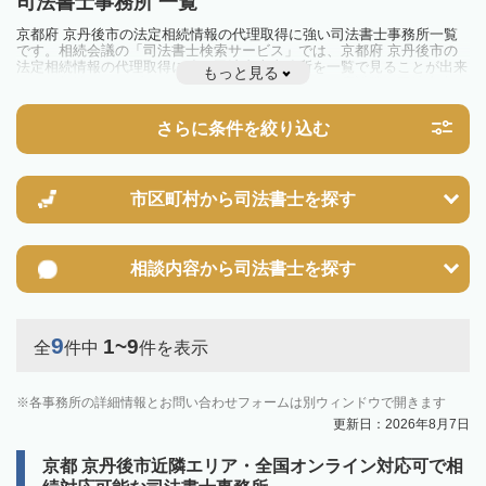
司法書士事務所 一覧
京都府 京丹後市の法定相続情報の代理取得に強い司法書士事務所一覧
です。相続会議の「司法書士検索サービス」では、京都府 京丹後市の
法定相続情報の代理取得に強い司法書士事務所を一覧で見ることが出来
もっと見る
ます。相続のトラブルやお悩みを抱えている方は一度近隣の司法書士に
相談してみましょう。
さらに条件を絞り込む
市区町村から
司法書士を探す
相談内容から
司法書士を探す
9
1~9
全
件中
件を表示
各事務所の詳細情報とお問い合わせフォームは別ウィンドウで開きます
更新日：2026年8月7日
京都 京丹後市近隣エリア・全国オンライン対応可で相