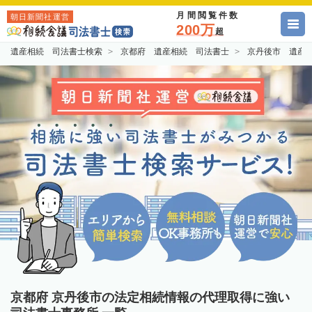
月間閲覧件数
朝日新聞社運営
200万
超
遺産相続 司法書士検索
京都府 遺産相続 司法書士
京丹後市 遺産
京都府 京丹後市の法定相続情報の代理取得に強い