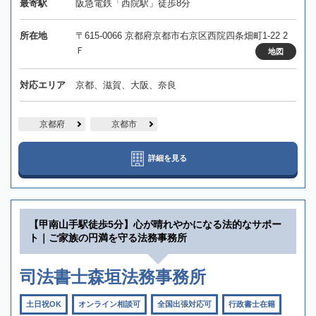
最寄駅
阪急電鉄「西院駅」徒歩8分
所在地
〒615-0066 京都府京都市右京区西院四条畑町1-22 2
Ｆ
地図
対応エリア
京都、滋賀、大阪、奈良
京都府
京都市
詳細を見る
【甲南山手駅徒歩5分】心が晴れやかになる法的なサポー
ト｜ご家族の円満を守る法務事務所
司法書士森垣法務事務所
土日祝OK
オンライン相談可
全国出張対応可
行政書士在籍