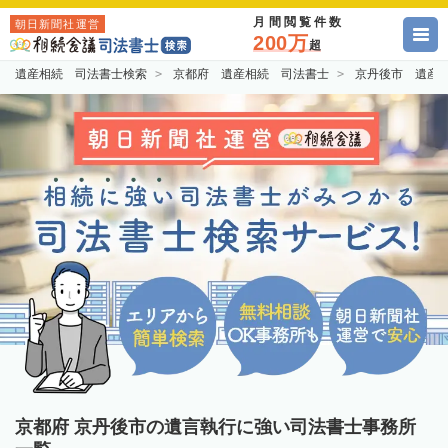
月間閲覧件数
朝日新聞社運営
200万
超
遺産相続 司法書士検索
京都府 遺産相続 司法書士
京丹後市 遺産
京都府 京丹後市の遺言執行に強い司法書士事務所