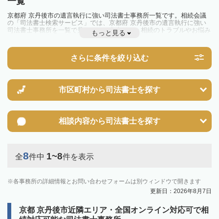
一覧
京都府 京丹後市の遺言執行に強い司法書士事務所一覧です。相続会議
の「司法書士検索サービス」では、京都府 京丹後市の遺言執行に強い
司法書士事務所を一覧で見ることが出来ます。相続のトラブルやお悩み
もっと見る
を抱えている方は一度近隣の司法書士に相談してみましょう。
さらに条件を絞り込む
市区町村から
司法書士を探す
相談内容から
司法書士を探す
8
1~8
全
件中
件を表示
各事務所の詳細情報とお問い合わせフォームは別ウィンドウで開きます
更新日：2026年8月7日
京都 京丹後市近隣エリア・全国オンライン対応可で相