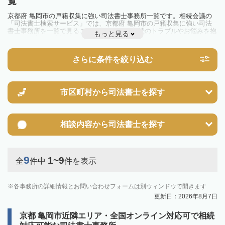
覧
京都府 亀岡市の戸籍収集に強い司法書士事務所一覧です。相続会議の
「司法書士検索サービス」では、京都府 亀岡市の戸籍収集に強い司法
書士事務所を一覧で見ることが出来ます。相続のトラブルやお悩みを抱
もっと見る
えている方は一度近隣の司法書士に相談してみましょう。
さらに条件を絞り込む
市区町村から
司法書士を探す
相談内容から
司法書士を探す
9
1~9
全
件中
件を表示
各事務所の詳細情報とお問い合わせフォームは別ウィンドウで開きます
更新日：2026年8月7日
京都 亀岡市近隣エリア・全国オンライン対応可で相続