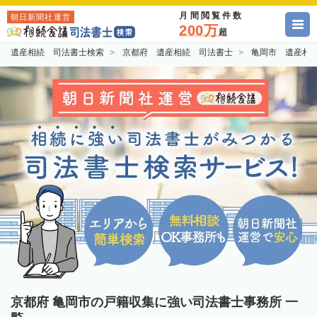
月間閲覧件数
朝日新聞社運営
200万
超
遺産相続 司法書士検索
京都府 遺産相続 司法書士
亀岡市 遺産相
京都府 亀岡市の戸籍収集に強い司法書士事務所 一