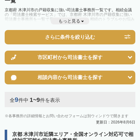
一覧
京都府 木津川市の戸籍収集に強い司法書士事務所一覧です。相続会議
の「司法書士検索サービス」では、京都府 木津川市の戸籍収集に強い
司法書士事務所を一覧で見ることが出来ます。相続のトラブルやお悩み
もっと見る
を抱えている方は一度近隣の司法書士に相談してみましょう。
さらに条件を絞り込む
市区町村から
司法書士を探す
相談内容から
司法書士を探す
9
1~9
全
件中
件を表示
各事務所の詳細情報とお問い合わせフォームは別ウィンドウで開きます
更新日：2026年8月6日
京都 木津川市近隣エリア・全国オンライン対応可で相