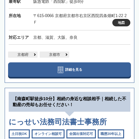
最寄駅
阪急電鉄「西院駅」徒歩8分
所在地
〒615-0066 京都府京都市右京区西院四条畑町1-22 2
Ｆ
地図
対応エリア
京都、滋賀、大阪、奈良
京都府
京都市
詳細を見る
【南森町駅徒歩10分】相続の身近な相談相手｜相続した不
動産の売却もお任せください！
にっせい法務司法書士事務所
土日祝OK
オンライン相談可
全国出張対応可
職歴20年以上