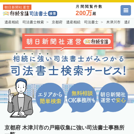
月間閲覧件数
朝日新聞社運営
200万
超
遺産相続 司法書士検索
京都府 遺産相続 司法書士
木津川市 遺産
京都府 木津川市の戸籍収集に強い司法書士事務所