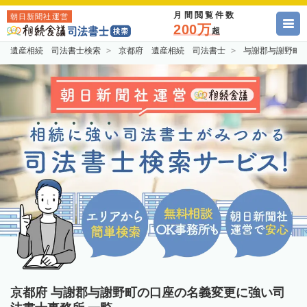
月間閲覧件数
朝日新聞社運営
200万
超
遺産相続 司法書士検索
京都府 遺産相続 司法書士
与謝郡与謝野町
京都府 与謝郡与謝野町の口座の名義変更に強い司