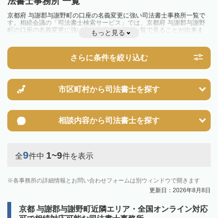
法書士事務所 一覧
京都府 与謝郡与謝野町の口座の名義変更に強い司法書士事務所一覧で
す。相続会議の「司法書士検索サービス」では、京都府 与謝郡与謝野
町の口座の名義変更に強い司法書士事務所を一覧で見ることが出来ま
もっと見る
す。相続のトラブルやお悩みを抱えている方は一度近隣の司法書士に相
談してみましょう。
さらに条件を絞り込む
市区町村から
司法書士を探す
相談内容から
司法書士を探す
9
1~9
全
件中
件を表示
各事務所の詳細情報とお問い合わせフォームは別ウィンドウで開きます
更新日：2026年8月8日
京都 与謝郡与謝野町近隣エリア・全国オンライン対応