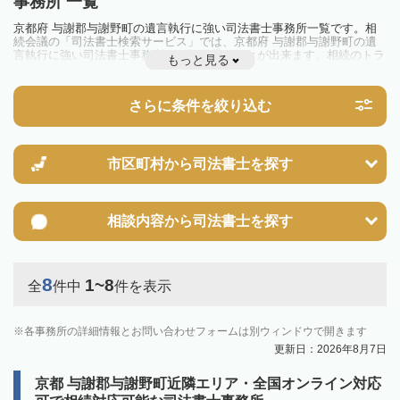
事務所 一覧
京都府 与謝郡与謝野町の遺言執行に強い司法書士事務所一覧です。相
続会議の「司法書士検索サービス」では、京都府 与謝郡与謝野町の遺
言執行に強い司法書士事務所を一覧で見ることが出来ます。相続のトラ
もっと見る
ブルやお悩みを抱えている方は一度近隣の司法書士に相談してみましょ
う。
さらに条件を絞り込む
市区町村から
司法書士を探す
相談内容から
司法書士を探す
8
1~8
全
件中
件を表示
各事務所の詳細情報とお問い合わせフォームは別ウィンドウで開きます
更新日：2026年8月7日
京都 与謝郡与謝野町近隣エリア・全国オンライン対応