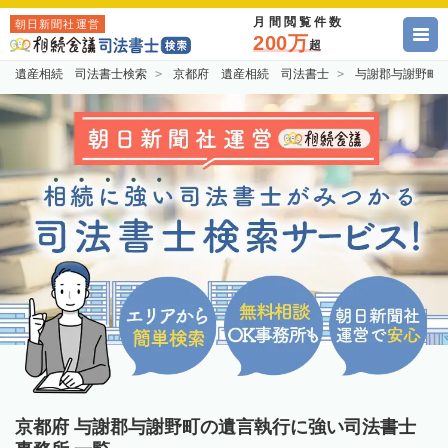
月間閲覧件数
朝日新聞社運営
200万
超
遺産相続 司法書士検索
京都府 遺産相続 司法書士
与謝郡与謝野町
京都府 与謝郡与謝野町の遺言執行に強い司法書士