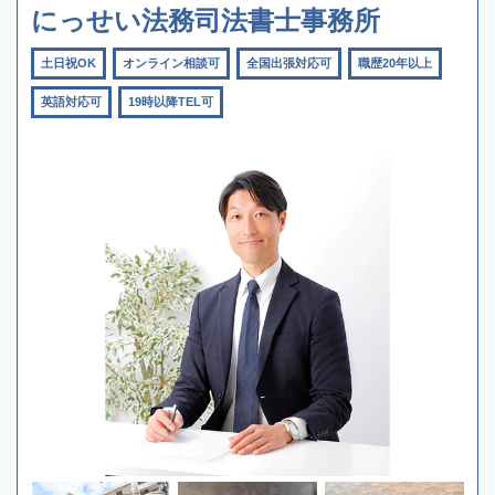
にっせい法務司法書士事務所
土日祝OK
オンライン相談可
全国出張対応可
職歴20年以上
英語対応可
19時以降TEL可