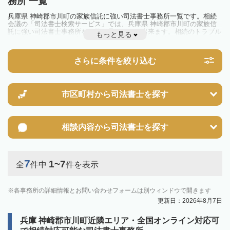
務所 一覧
兵庫県 神崎郡市川町の家族信託に強い司法書士事務所一覧です。相続
会議の「司法書士検索サービス」では、兵庫県 神崎郡市川町の家族信
託に強い司法書士事務所を一覧で見ることが出来ます。相続のトラブル
もっと見る
やお悩みを抱えている方は一度近隣の司法書士に相談してみましょう。
さらに条件を絞り込む
市区町村から
司法書士を探す
相談内容から
司法書士を探す
7
1~7
全
件中
件を表示
各事務所の詳細情報とお問い合わせフォームは別ウィンドウで開きます
更新日：2026年8月7日
兵庫 神崎郡市川町近隣エリア・全国オンライン対応可