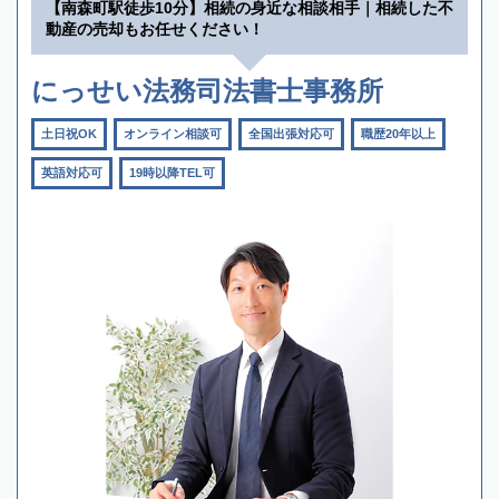
【南森町駅徒歩10分】相続の身近な相談相手｜相続した不
動産の売却もお任せください！
にっせい法務司法書士事務所
土日祝OK
オンライン相談可
全国出張対応可
職歴20年以上
英語対応可
19時以降TEL可