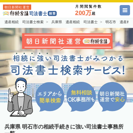
月間閲覧件数
朝日新聞社運営
200万
超
遺産相続 司法書士検索
兵庫県 遺産相続 司法書士
明石市 遺産相
兵庫県 明石市の相続手続きに強い司法書士事務所