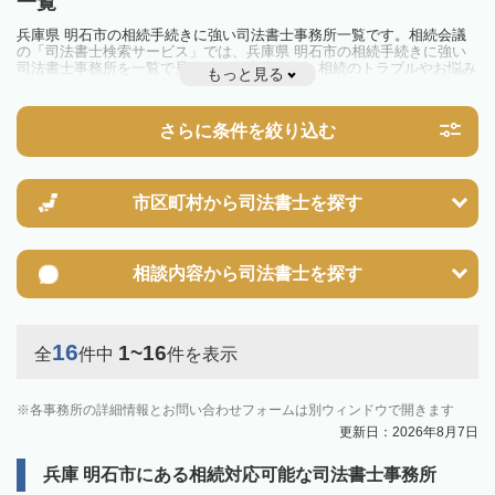
一覧
兵庫県 明石市の相続手続きに強い司法書士事務所一覧です。相続会議
の「司法書士検索サービス」では、兵庫県 明石市の相続手続きに強い
司法書士事務所を一覧で見ることが出来ます。相続のトラブルやお悩み
もっと見る
を抱えている方は一度近隣の司法書士に相談してみましょう。
さらに条件を絞り込む
市区町村から
司法書士を探す
相談内容から
司法書士を探す
16
1~16
全
件中
件を表示
各事務所の詳細情報とお問い合わせフォームは別ウィンドウで開きます
更新日：2026年8月7日
兵庫 明石市にある相続対応可能な司法書士事務所