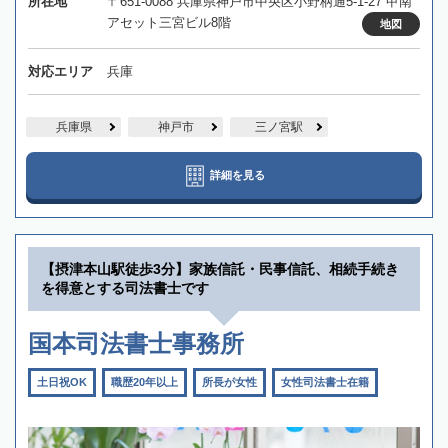
所在地
〒651-0088 兵庫県神戸市中央区小野柄通5-1-27 甲南
アセット三宮ビル8階
地図
対応エリア
兵庫
兵庫県
神戸市
三ノ宮駅
詳細を見る
【摂津本山駅徒歩3分】家族信託・民事信託、相続手続き
を得意とする司法書士です
国本司法書士事務所
土日祝OK
職歴20年以上
所長が女性
女性司法書士在籍