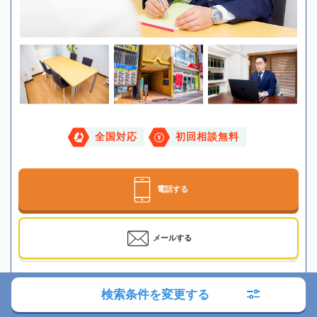
全国対応
初回相談無料
電話する
メールする
最寄駅
JR・東京メトロ「駒込駅」徒歩1分
検索条件を変更する