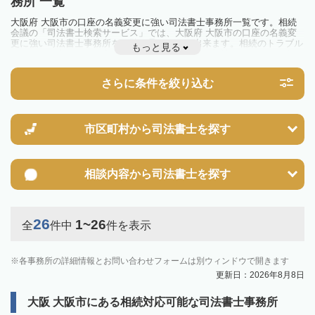
務所 一覧
大阪府 大阪市の口座の名義変更に強い司法書士事務所一覧です。相続
会議の「司法書士検索サービス」では、大阪府 大阪市の口座の名義変
更に強い司法書士事務所を一覧で見ることが出来ます。相続のトラブル
もっと見る
やお悩みを抱えている方は一度近隣の司法書士に相談してみましょう。
さらに条件を絞り込む
市区町村から
司法書士を探す
相談内容から
司法書士を探す
26
1~26
全
件中
件を表示
各事務所の詳細情報とお問い合わせフォームは別ウィンドウで開きます
更新日：2026年8月8日
大阪 大阪市にある相続対応可能な司法書士事務所