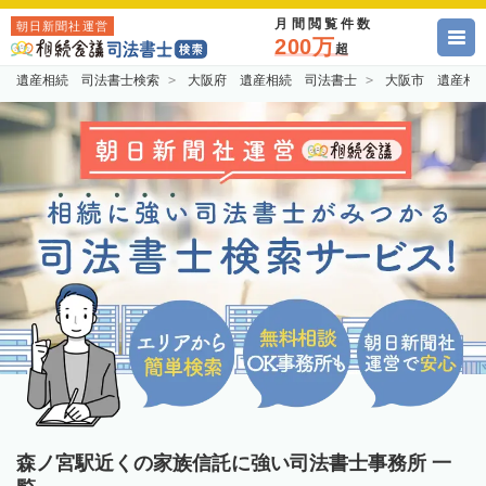
月間閲覧件数
朝日新聞社運営
200万
超
遺産相続 司法書士検索
大阪府 遺産相続 司法書士
大阪市 遺産相
森ノ宮駅近くの家族信託に強い司法書士事務所 一