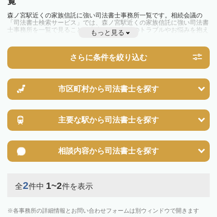
覧
森ノ宮駅近くの家族信託に強い司法書士事務所一覧です。相続会議の
「司法書士検索サービス」では、森ノ宮駅近くの家族信託に強い司法書
士事務所を一覧で見ることが出来ます。相続のトラブルやお悩みを抱え
もっと見る
ている方は一度近隣の司法書士に相談してみましょう。
さらに条件を絞り込む
市区町村から
司法書士を探す
主要な駅から
司法書士を探す
相談内容から
司法書士を探す
2
1~2
全
件中
件を表示
各事務所の詳細情報とお問い合わせフォームは別ウィンドウで開きます