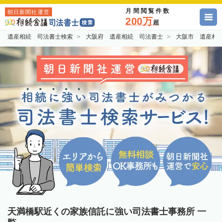
月間閲覧件数
朝日新聞社運営
200万
超
遺産相続 司法書士検索
大阪府 遺産相続 司法書士
大阪市 遺産相
天満橋駅近くの家族信託に強い司法書士事務所 一