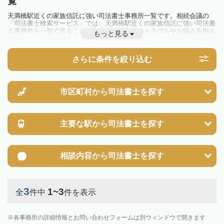
覧
天満橋駅近くの家族信託に強い司法書士事務所一覧です。相続会議の
「司法書士検索サービス」では、天満橋駅近くの家族信託に強い司法書
士事務所を一覧で見ることが出来ます。相続のトラブルやお悩みを抱え
もっと見る
ている方は一度近隣の司法書士に相談してみましょう。
さらに条件を絞り込む
市区町村から
司法書士を探す
主要な駅から
司法書士を探す
相談内容から
司法書士を探す
3
1~3
全
件中
件を表示
各事務所の詳細情報とお問い合わせフォームは別ウィンドウで開きます