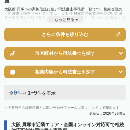
覧
大阪府 貝塚市の家族信託に強い司法書士事務所一覧です。相続会議の
「司法書士検索サービス」では、大阪府 貝塚市の家族信託に強い司法
書士事務所を一覧で見ることが出来ます。相続のトラブルやお悩みを抱
もっと見る
えている方は一度近隣の司法書士に相談してみましょう。
さらに条件を絞り込む
市区町村から
司法書士を探す
相談内容から
司法書士を探す
9
1~9
全
件中
件を表示
各事務所の詳細情報とお問い合わせフォームは別ウィンドウで開きます
更新日：2026年8月9日
大阪 貝塚市近隣エリア・全国オンライン対応可で相続