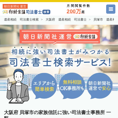
月間閲覧件数
朝日新聞社運営
200万
超
遺産相続 司法書士検索
大阪府 遺産相続 司法書士
貝塚市 遺産相
大阪府 貝塚市の家族信託に強い司法書士事務所 一