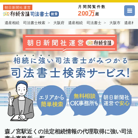
月間閲覧件数
朝日新聞社運営
200万
超
遺産相続 司法書士検索
大阪府 遺産相続 司法書士
大阪市 遺産相
森ノ宮駅近くの法定相続情報の代理取得に強い司法