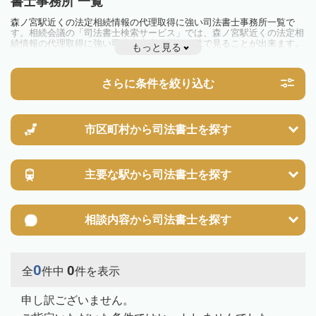
書士事務所 一覧
森ノ宮駅近くの法定相続情報の代理取得に強い司法書士事務所一覧で
す。相続会議の「司法書士検索サービス」では、森ノ宮駅近くの法定相
続情報の代理取得に強い司法書士事務所を一覧で見ることが出来ます。
もっと見る
相続のトラブルやお悩みを抱えている方は一度近隣の司法書士に相談し
てみましょう。
さらに条件を絞り込む
市区町村から
司法書士を探す
主要な駅から
司法書士を探す
相談内容から
司法書士を探す
0
0
全
件中
件を表示
申し訳ございません。