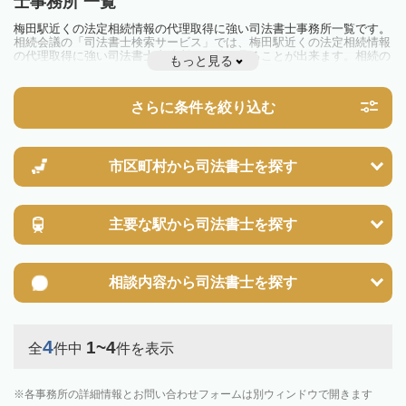
士事務所 一覧
梅田駅近くの法定相続情報の代理取得に強い司法書士事務所一覧です。
相続会議の「司法書士検索サービス」では、梅田駅近くの法定相続情報
の代理取得に強い司法書士事務所を一覧で見ることが出来ます。相続の
もっと見る
トラブルやお悩みを抱えている方は一度近隣の司法書士に相談してみま
しょう。
さらに条件を絞り込む
市区町村から
司法書士を探す
主要な駅から
司法書士を探す
相談内容から
司法書士を探す
4
1~4
全
件中
件を表示
各事務所の詳細情報とお問い合わせフォームは別ウィンドウで開きます