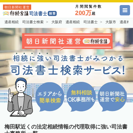
月間閲覧件数
朝日新聞社運営
200万
超
遺産相続 司法書士検索
大阪府 遺産相続 司法書士
大阪市 遺産相
梅田駅近くの法定相続情報の代理取得に強い司法書