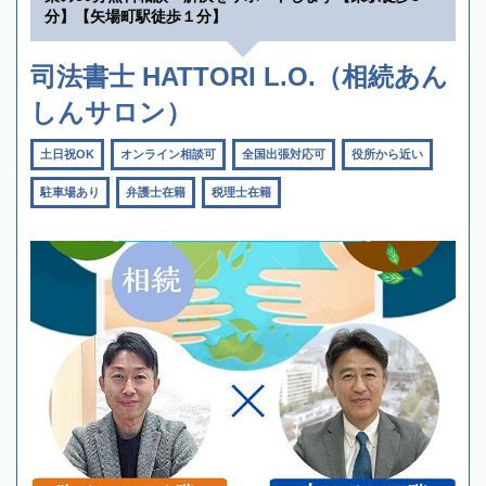
分】【矢場町駅徒歩１分】
司法書士 HATTORI L.O.（相続あん
しんサロン）
土日祝OK
オンライン相談可
全国出張対応可
役所から近い
駐車場あり
弁護士在籍
税理士在籍