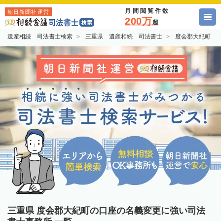
月間閲覧件数
朝日新聞社運営
200万
超
遺産相続 司法書士検索
三重県 遺産相続 司法書士
度会郡大紀町 
三重県 度会郡大紀町の口座の名義変更に強い司法