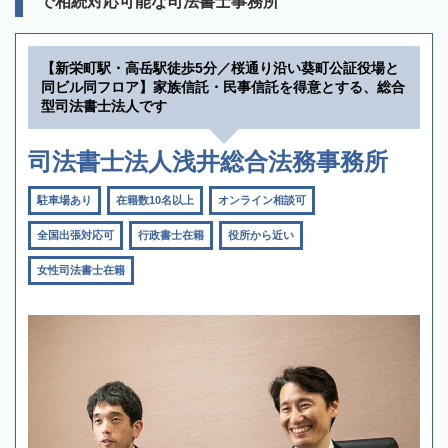
で相続対応可能な司法書士事務所
【新栄町駅・高岳駅徒歩5分／桜通り沿い葵町公証役場と
同ビル同フロア】家族信託・民事信託を得意とする、総合
型司法書士法人です
司法書士法人浅井総合法務事務所
駐車場あり
在籍数10名以上
オンライン相談可
全国出張対応可
行政書士在籍
役所から近い
女性司法書士在籍