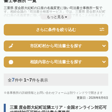
書士事務所 一覧
三重県 度会郡大紀町の口座の名義変更に強い司法書士事務所一覧で
す。相続会議の「司法書士検索サービス」では、三重県 度会郡大紀町
の口座の名義変更に強い司法書士事務所を一覧で見ることが出来ます。
もっと見る
相続のトラブルやお悩みを抱えている方は一度近隣の司法書士に相談し
てみましょう。
さらに条件を絞り込む
市区町村から
司法書士を探す
相談内容から
司法書士を探す
7
1~7
全
件中
件を表示
各事務所の詳細情報とお問い合わせフォームは別ウィンドウで開きます
更新日：2026年8月6日
三重 度会郡大紀町近隣エリア・全国オンライン対応可