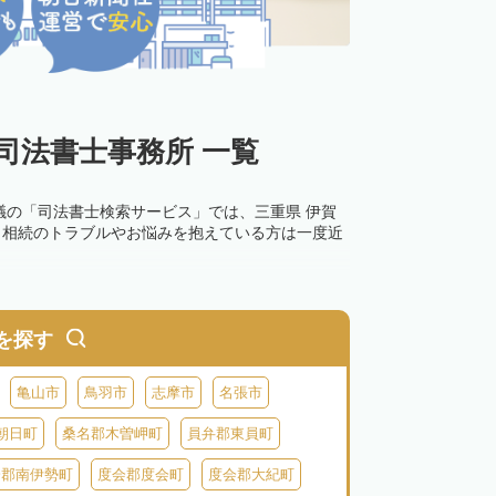
司法書士事務所 一覧
議の「司法書士検索サービス」では、三重県 伊賀
。相続のトラブルやお悩みを抱えている方は一度近
を探す
亀山市
鳥羽市
志摩市
名張市
朝日町
桑名郡木曽岬町
員弁郡東員町
会郡南伊勢町
度会郡度会町
度会郡大紀町