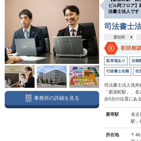
ビル同フロア】
法書士法人です
司法書士
愛知県
初回相
駐車場あり
在籍
行政書士在籍
役
司法書士法人浅井
「新栄町駅」、名
事務所の詳細を見る
歩5分の位置にある
最寄駅
名古
駅」
所在地
〒46