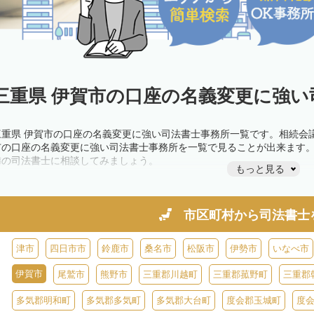
三重県 伊賀市の口座の名義変更に強い
三重県 伊賀市の口座の名義変更に強い司法書士事務所一覧です。相続会
市の口座の名義変更に強い司法書士事務所を一覧で見ることが出来ます
隣の司法書士に相談してみましょう。
もっと見る
市区町村から
司法書士
津市
四日市市
鈴鹿市
桑名市
松阪市
伊勢市
いなべ市
伊賀市
尾鷲市
熊野市
三重郡川越町
三重郡菰野町
三重郡
多気郡明和町
多気郡多気町
多気郡大台町
度会郡玉城町
度