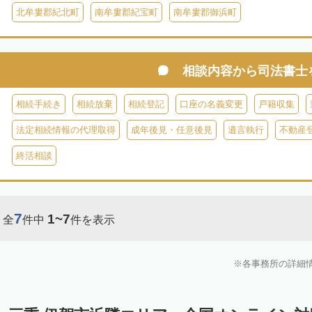
北牟婁郡紀北町
南牟婁郡紀宝町
南牟婁郡御浜町
相談内容から
司法書士
相続手続き
相続放棄
相続登記
口座の名義変更
戸籍収集
法定相続情報の代理取得
成年後見・任意後見
遺言執行
不動産
終活相談
7
1~7
全
件中
件を表示
各事務所の詳細