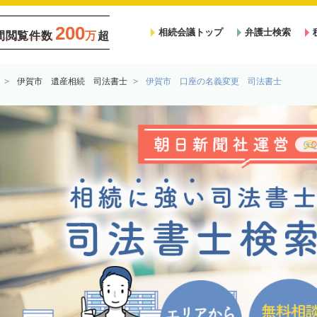
200
相続会議トップ
弁護士検索
間閲覧件数
万
超
伊賀市 遺産相続 司法書士
伊賀市 口座の名義変更 司法書士