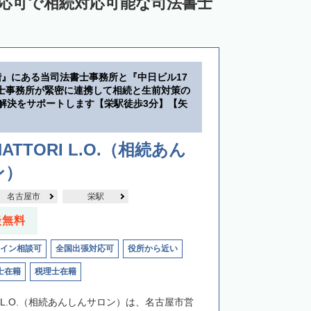
対応可で相続対応可能な司法書士
階』にある当司法書士事務所と『中日ビル17
士事務所が緊密に連携して相続と生前対策の
・解決をサポートします【栄駅徒歩3分】【矢
】
ATTORI L.O.（相続あん
ン）
名古屋市
栄駅
談無料
イン相談可
全国出張対応可
役所から近い
士在籍
税理士在籍
RIL.O.（相続あんしんサロン）は、名古屋市営