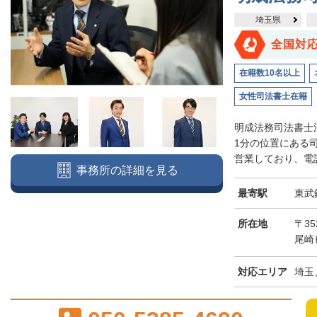
埼玉県
全国対
在籍数10名以上
女性司法書士在籍
明成法務司法書士
1分の位置にある
営業しており、電話
事務所の詳細を見る
最寄駅
東武
所在地
〒3
尾崎
対応エリア
埼玉