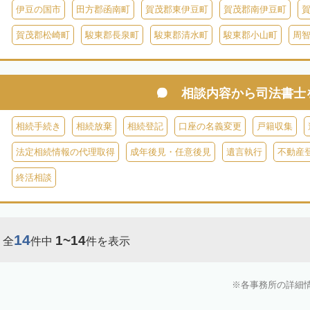
伊豆の国市
田方郡函南町
賀茂郡東伊豆町
賀茂郡南伊豆町
賀茂郡松崎町
駿東郡長泉町
駿東郡清水町
駿東郡小山町
周
相談内容から
司法書士
相続手続き
相続放棄
相続登記
口座の名義変更
戸籍収集
法定相続情報の代理取得
成年後見・任意後見
遺言執行
不動産
終活相談
14
1~14
全
件中
件を表示
各事務所の詳細