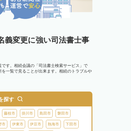
名義変更に強い司法書士事
覧です。相続会議の「司法書士検索サービス」で
所を一覧で見ることが出来ます。相続のトラブルや
を探す
藤枝市
掛川市
島田市
磐田市
野市
伊東市
伊豆市
熱海市
下田市