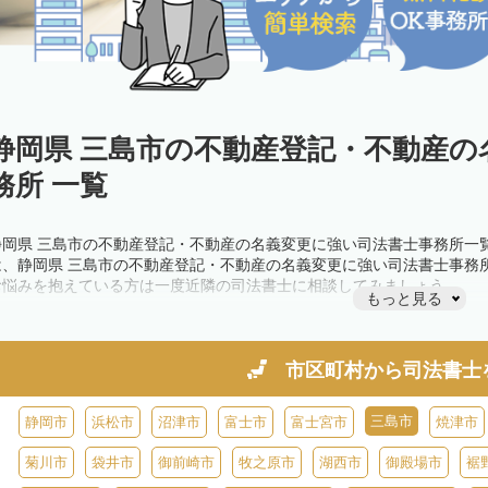
静岡県 三島市の不動産登記・不動産の
務所 一覧
静岡県 三島市の不動産登記・不動産の名義変更に強い司法書士事務所一
は、静岡県 三島市の不動産登記・不動産の名義変更に強い司法書士事務
お悩みを抱えている方は一度近隣の司法書士に相談してみましょう。
もっと見る
市区町村から
司法書士
三島市
静岡市
浜松市
沼津市
富士市
富士宮市
焼津市
菊川市
袋井市
御前崎市
牧之原市
湖西市
御殿場市
裾