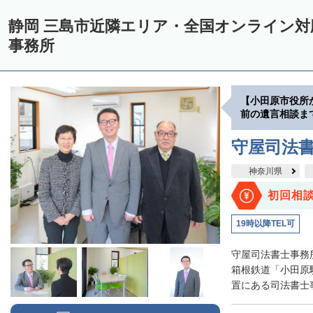
静岡 三島市近隣エリア・全国オンライン
事務所
【小田原市役所
前の遺言相談ま
守屋司法
神奈川県
初回相
19時以降TEL可
守屋司法書士事務
箱根鉄道「小田原
置にある司法書士事