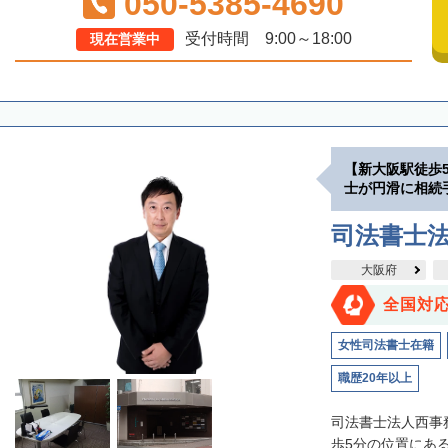
050-5385-4690
受付時間 9:00～18:00
現在営業中
【新大阪駅徒歩
士が円滑に相続
司法書士
大阪府
全国対
女性司法書士在籍
職歴20年以上
司法書士法人西事
歩5分の位置にあ