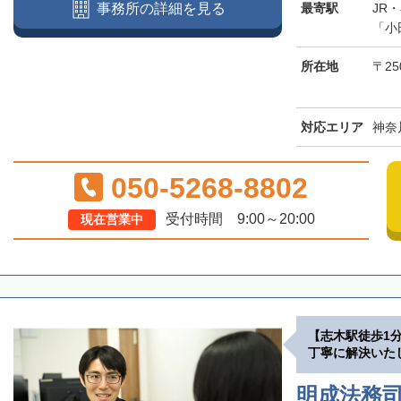
最寄駅
JR
事務所の詳細を見る
「小
所在地
〒25
対応エリア
神奈
050-5268-8802
受付時間 9:00～20:00
現在営業中
【志木駅徒歩1
丁寧に解決いた
明成法務司