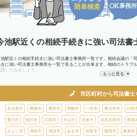
今池駅近くの相続手続きに強い司法書士
今池駅近くの相続手続きに強い司法書士事務所一覧です。相続会議の「
続きに強い司法書士事務所を一覧で見ることが出来ます。相続のトラブ
相談してみましょう。
もっと見る
市区町村から
司法書士
名古屋市
豊橋市
豊田市
岡崎市
一宮市
春日井市
刈谷
豊川市
稲沢市
江南市
犬山市
岩倉市
北名古屋市
尾張
みよし市
津島市
清須市
あま市
弥富市
愛西市
東海市