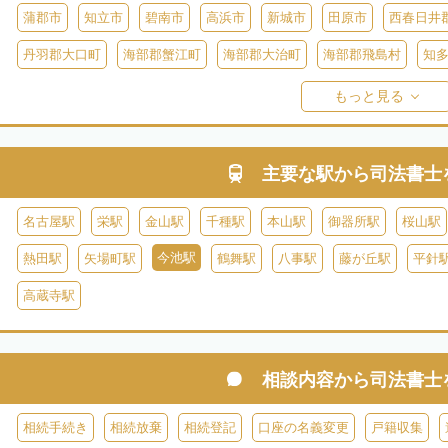
蒲郡市
知立市
碧南市
高浜市
新城市
田原市
西春日井
丹羽郡大口町
海部郡蟹江町
海部郡大治町
海部郡飛島村
知
知多郡美浜町
知多郡南知多町
額田郡幸田町
北設楽郡設楽町
もっと見る
主要な駅から
司法書士
名古屋駅
栄駅
金山駅
千種駅
本山駅
御器所駅
桜山駅
今池駅
熱田駅
矢場町駅
鶴舞駅
八事駅
藤が丘駅
平針
高蔵寺駅
相談内容から
司法書士
相続手続き
相続放棄
相続登記
口座の名義変更
戸籍収集