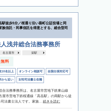
岳駅徒歩5分／桜通り沿い葵町公証役場と同
家族信託・民事信託を得意とする、総合型司
法人浅井総合法務事務所
名古屋市
栄駅
談無料
数10名以上
オンライン相談可
全国出張対応可
所から近い
女性司法書士在籍
総合法務事務所は、名古屋市営地下鉄東山線
古屋市営地下鉄桜通線「高岳駅」の両駅から徒
司法書士法人です。家族...
続きを読む