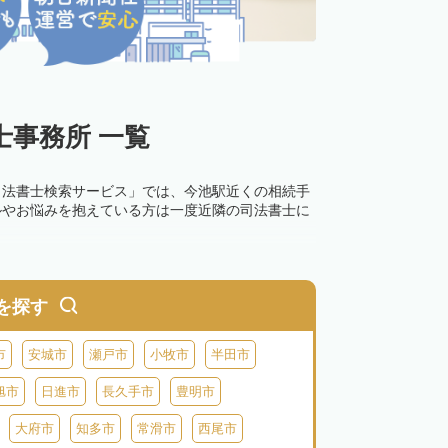
事務所 一覧
司法書士検索サービス」では、今池駅近くの相続手
ルやお悩みを抱えている方は一度近隣の司法書士に
を探す
市
安城市
瀬戸市
小牧市
半田市
旭市
日進市
長久手市
豊明市
大府市
知多市
常滑市
西尾市