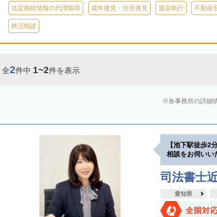
法定相続情報の代理取得
成年後見・任意後見
遺言執行
不動産
終活相談
2
1~2
全
件中
件を表示
各事務所の詳細
【池下駅徒歩2
相談をお伺いい
司法書士
愛知県
全国対