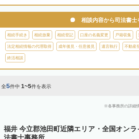
相談内容から
司法書士
相続手続き
相続放棄
相続登記
口座の名義変更
戸籍収集
法定相続情報の代理取得
成年後見・任意後見
遺言執行
不動産
終活相談
5
1~5
全
件中
件を表示
各事務所の詳細
福井 今立郡池田町近隣エリア・全国オン
法書士事務所