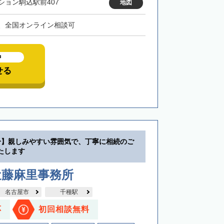
ション駒込駅前407
地図
、全国オンライン相談可
中
せる
分】親しみやすい雰囲気で、丁寧に相続のご
たします
近藤麻里事務所
名古屋市
千種駅
応
初回相談無料