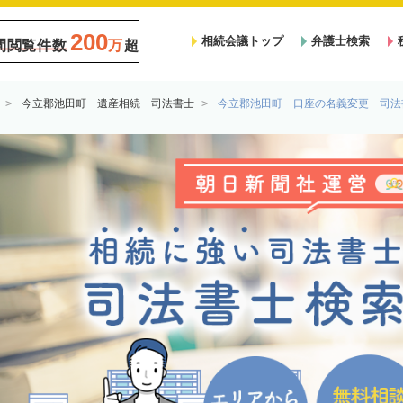
200
相続会議トップ
弁護士検索
間閲覧件数
万
超
今立郡池田町 遺産相続 司法書士
今立郡池田町 口座の名義変更 司法