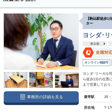
【駒込駅徒歩1
ター
ヨシダ･
東京都
全国対
オンライン相談可
ヨシダ･リーガル
ら徒歩1分の位置
まで営業しており、
最寄駅
JR
事務所の詳細を見る
所在地
〒17