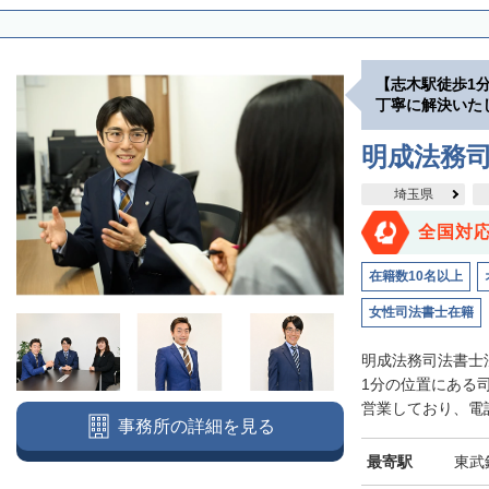
【志木駅徒歩1
丁寧に解決いた
明成法務司
埼玉県
全国対
在籍数10名以上
女性司法書士在籍
明成法務司法書士
1分の位置にある
営業しており、電話
事務所の詳細を見る
最寄駅
東武