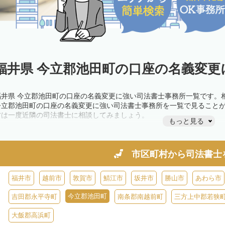
福井県 今立郡池田町の口座の名義変更
福井県 今立郡池田町の口座の名義変更に強い司法書士事務所一覧です。
今立郡池田町の口座の名義変更に強い司法書士事務所を一覧で見ること
方は一度近隣の司法書士に相談してみましょう。
もっと見る
市区町村から
司法書士
福井市
越前市
敦賀市
鯖江市
坂井市
勝山市
あわら市
今立郡池田町
吉田郡永平寺町
南条郡南越前町
三方上中郡若狭
大飯郡高浜町