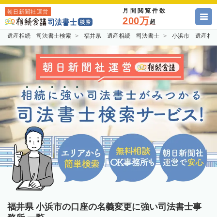
月間閲覧件数
朝日新聞社運営
200万
超
遺産相続 司法書士検索
福井県 遺産相続 司法書士
小浜市 遺産相
福井県 小浜市の口座の名義変更に強い司法書士事