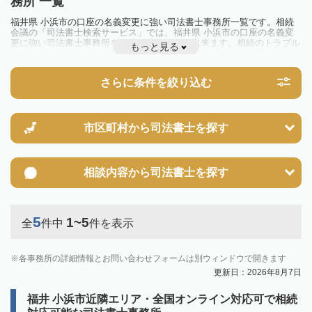
務所 一覧
福井県 小浜市の口座の名義変更に強い司法書士事務所一覧です。相続
会議の「司法書士検索サービス」では、福井県 小浜市の口座の名義変
更に強い司法書士事務所を一覧で見ることが出来ます。相続のトラブル
もっと見る
やお悩みを抱えている方は一度近隣の司法書士に相談してみましょう。
さらに条件を絞り込む
市区町村から
司法書士を探す
相談内容から
司法書士を探す
5
1~5
全
件中
件を表示
各事務所の詳細情報とお問い合わせフォームは別ウィンドウで開きます
更新日：2026年8月7日
福井 小浜市近隣エリア・全国オンライン対応可で相続