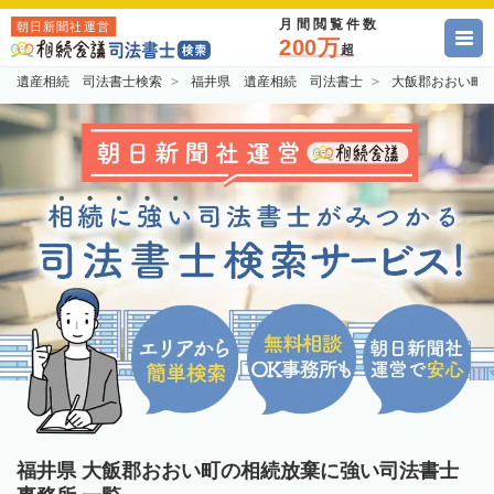
月間閲覧件数
朝日新聞社運営
200万
超
遺産相続 司法書士検索
福井県 遺産相続 司法書士
大飯郡おおい町
福井県 大飯郡おおい町の相続放棄に強い司法書士