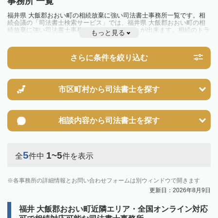
事務所 一覧
福井県 大飯郡おおい町の相続放棄に強い司法書士事務所一覧です。相
続会議の「司法書士検索サービス」では、福井県 大飯郡おおい町の相
続放棄に強い司法書士事務所を一覧で見ることが出来ます。相続のトラ
もっと見る
ブルやお悩みを抱えている方は一度近隣の司法書士に相談してみましょ
う。
さらに条件を絞り込む
市区町村から
司法書士を探す
相談内容から
司法書士を探す
5
1~5
全
件中
件を表示
各事務所の詳細情報とお問い合わせフォームは別ウィンドウで開きます
更新日：2026年8月9日
福井 大飯郡おおい町近隣エリア・全国オンライン対応