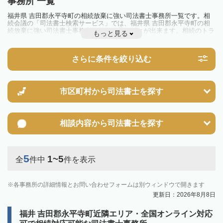
事務所 一覧
福井県 吉田郡永平寺町の相続放棄に強い司法書士事務所一覧です。相
続会議の「司法書士検索サービス」では、福井県 吉田郡永平寺町の相
続放棄に強い司法書士事務所を一覧で見ることが出来ます。相続のトラ
もっと見る
ブルやお悩みを抱えている方は一度近隣の司法書士に相談してみましょ
う。
さらに条件を絞り込む
市区町村から
司法書士を探す
相談内容から
司法書士を探す
5
1~5
全
件中
件を表示
各事務所の詳細情報とお問い合わせフォームは別ウィンドウで開きます
更新日：2026年8月8日
福井 吉田郡永平寺町近隣エリア・全国オンライン対応