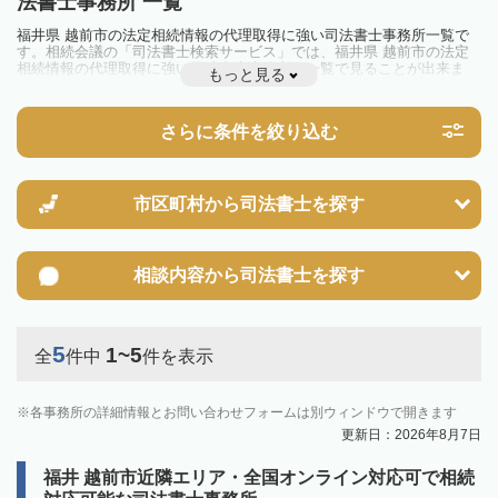
法書士事務所 一覧
福井県 越前市の法定相続情報の代理取得に強い司法書士事務所一覧で
す。相続会議の「司法書士検索サービス」では、福井県 越前市の法定
相続情報の代理取得に強い司法書士事務所を一覧で見ることが出来ま
もっと見る
す。相続のトラブルやお悩みを抱えている方は一度近隣の司法書士に相
談してみましょう。
さらに条件を絞り込む
市区町村から
司法書士を探す
相談内容から
司法書士を探す
5
1~5
全
件中
件を表示
各事務所の詳細情報とお問い合わせフォームは別ウィンドウで開きます
更新日：2026年8月7日
福井 越前市近隣エリア・全国オンライン対応可で相続