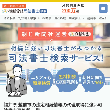
月間閲覧件数
朝日新聞社運営
200万
超
遺産相続 司法書士検索
福井県 遺産相続 司法書士
越前市 遺産相
福井県 越前市の法定相続情報の代理取得に強い司