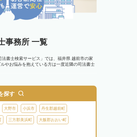
士事務所 一覧
司法書士検索サービス」では、福井県 越前市の家
ブルやお悩みを抱えている方は一度近隣の司法書士
を探す
大野市
小浜市
丹生郡越前町
町
三方郡美浜町
大飯郡おおい町