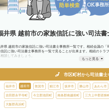
福井県 越前市の家族信託に強い司法書
福井県 越前市の家族信託に強い司法書士事務所一覧です。相続会議の「
族信託に強い司法書士事務所を一覧で見ることが出来ます。相続のトラ
に相談してみましょう。
もっと見る
市区町村から
司法書士
越前市
福井市
敦賀市
鯖江市
坂井市
勝山市
あわら市
吉田郡永平寺町
今立郡池田町
南条郡南越前町
三方上中郡若狭
大飯郡高浜町