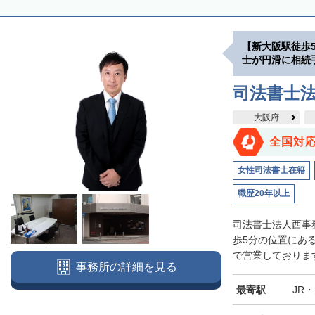
【新大阪駅徒歩
士が円滑に相続
司法書士
大阪府
全国対
女性司法書士在籍
職歴20年以上
司法書士法人西事
歩5分の位置にあ
で営業しております
事務所の詳細を見る
最寄駅
JR