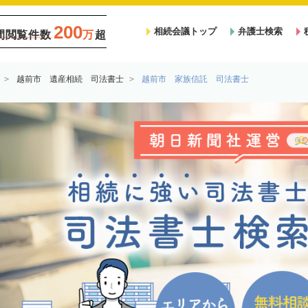
200
相続会議トップ
弁護士検索
間閲覧件数
万
超
越前市 遺産相続 司法書士
越前市 家族信託 司法書士