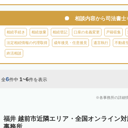
相談内容から
司法書士
相続手続き
相続放棄
相続登記
口座の名義変更
戸籍収集
法定相続情報の代理取得
成年後見・任意後見
遺言執行
不動産
終活相談
6
1~6
全
件中
件を表示
各事務所の詳細
福井 越前市近隣エリア・全国オンライン
事務所