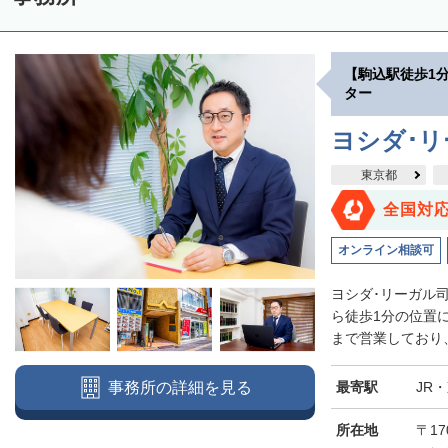
【駒込駅徒歩1
ター
ヨシダ･
東京都
全国対
オンライン相談可
ヨシダ･リーガル
ら徒歩1分の位置
まで営業しており、
最寄駅
JR
事務所の詳細を見る
所在地
〒17