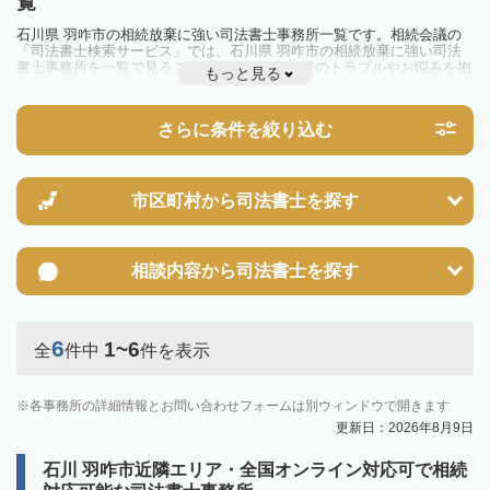
覧
石川県 羽咋市の相続放棄に強い司法書士事務所一覧です。相続会議の
「司法書士検索サービス」では、石川県 羽咋市の相続放棄に強い司法
書士事務所を一覧で見ることが出来ます。相続のトラブルやお悩みを抱
もっと見る
えている方は一度近隣の司法書士に相談してみましょう。
さらに条件を絞り込む
市区町村から
司法書士を探す
相談内容から
司法書士を探す
6
1~6
全
件中
件を表示
各事務所の詳細情報とお問い合わせフォームは別ウィンドウで開きます
更新日：2026年8月9日
石川 羽咋市近隣エリア・全国オンライン対応可で相続