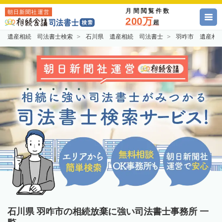
月間閲覧件数
朝日新聞社運営
200万
超
遺産相続 司法書士検索
石川県 遺産相続 司法書士
羽咋市 遺産相
石川県 羽咋市の相続放棄に強い司法書士事務所 一