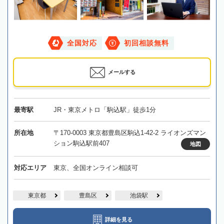
全国対応
初回相談無料
メールする
最寄駅
JR・東京メトロ「駒込駅」徒歩1分
所在地
〒170-0003 東京都豊島区駒込1-42-2 ライオンズマン
ション駒込駅前407
地図
対応エリア
東京、全国オンライン相談可
東京都
豊島区
池袋駅
詳細を見る