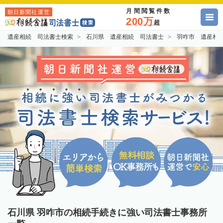
月間閲覧件数
朝日新聞社運営
200万
超
遺産相続 司法書士検索
石川県 遺産相続 司法書士
羽咋市 遺産相
石川県 羽咋市の相続手続きに強い司法書士事務所