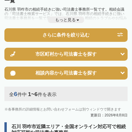
一覧
石川県 羽咋市の相続手続きに強い司法書士事務所一覧です。相続会議
の「司法書士検索サービス」では、石川県 羽咋市の相続手続きに強い
司法書士事務所を一覧で見ることが出来ます。相続のトラブルやお悩み
もっと見る
を抱えている方は一度近隣の司法書士に相談してみましょう。
さらに条件を絞り込む
市区町村から
司法書士を探す
相談内容から
司法書士を探す
6
1~6
全
件中
件を表示
各事務所の詳細情報とお問い合わせフォームは別ウィンドウで開きます
更新日：2026年8月8日
石川 羽咋市近隣エリア・全国オンライン対応可で相続