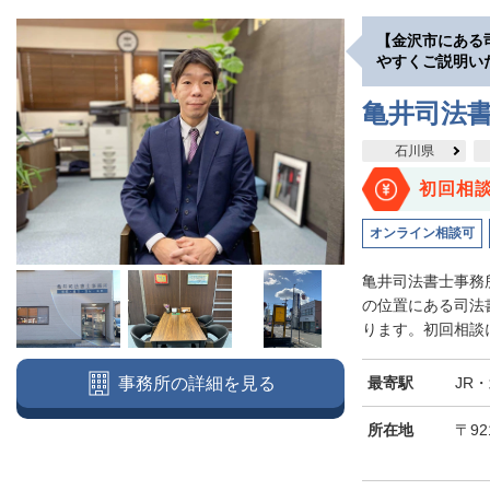
【金沢市にある
やすくご説明い
亀井司法
石川県
初回相
オンライン相談可
亀井司法書士事務
の位置にある司法
ります。初回相談に
最寄駅
JR
事務所の詳細を見る
所在地
〒9