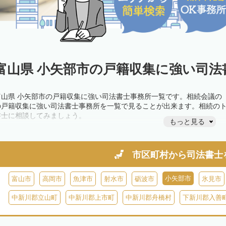
富山県 小矢部市の戸籍収集に強い司法
富山県 小矢部市の戸籍収集に強い司法書士事務所一覧です。相続会議の
の戸籍収集に強い司法書士事務所を一覧で見ることが出来ます。相続の
書士に相談してみましょう。
もっと見る
市区町村から
司法書士
小矢部市
富山市
高岡市
魚津市
射水市
砺波市
氷見市
中新川郡立山町
中新川郡上市町
中新川郡舟橋村
下新川郡入善