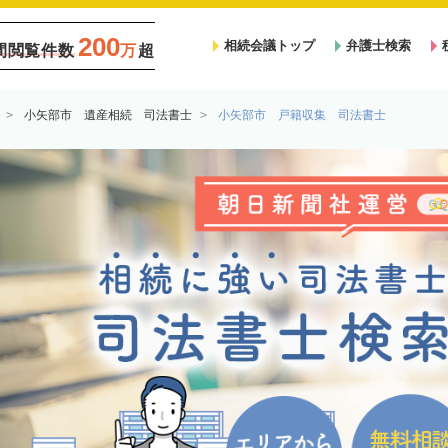
200
相続会議トップ
弁護士検索
間閲覧件数
万
超
小矢部市 遺産相続 司法書士
小矢部市 戸籍収集 司法書士