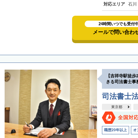
対応エリア
石川
24時間いつでも受付
メールで問い合わ
【吉祥寺駅徒歩
きる司法書士事
司法書士
東京都
全国対
職歴20年以上
オ