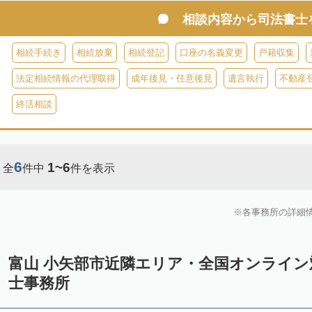
相談内容から
司法書士
相続手続き
相続放棄
相続登記
口座の名義変更
戸籍収集
法定相続情報の代理取得
成年後見・任意後見
遺言執行
不動産
終活相談
6
1~6
全
件中
件を表示
各事務所の詳細
富山 小矢部市近隣エリア・全国オンライ
士事務所