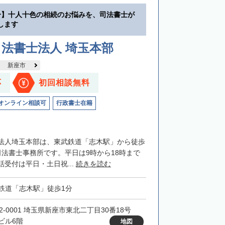
分】十人十色の相続のお悩みを、司法書士が
します
法書士法人 埼玉本部
新座市
応
初回相談無料
オンライン相談可
行政書士在籍
法人埼玉本部は、東武鉄道「志木駅」から徒歩
司法書士事務所です。平日は9時から18時まで
受付は平日・土日祝...
続きを読む
鉄道「志木駅」徒歩1分
52-0001 埼玉県新座市東北二丁目30番18号
ビル6階
地図