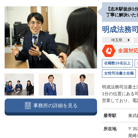
【志木駅徒歩1
丁寧に解決いた
明成法務司
埼玉県
全国対
在籍数10名以上
女性司法書士在籍
明成法務司法書士
1分の位置にある
営業しており、電話
事務所の詳細を見る
最寄駅
東武
所在地
〒3
尾崎