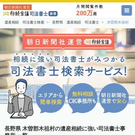
月間閲覧件数
朝日新聞社運営
200万
超
遺産相続 司法書士検索
長野県 遺産相続 司法書士
木曽郡木祖村 
長野県 木曽郡木祖村の遺産相続に強い司法書士事