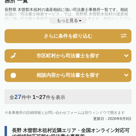
務所 一覧
長野県 木曽郡木祖村の遺産相続に強い司法書士事務所一覧です。相続
会議の「司法書士検索サービス」では、長野県 木曽郡木祖村の遺産相
続に強い司法書士事務所を一覧で見ることが出来ます。相続のトラブル
もっと見る
やお悩みを抱えている方は一度近隣の司法書士に相談してみましょう。
さらに条件を絞り込む
市区町村から
司法書士を探す
相談内容から
司法書士を探す
27
1~27
全
件中
件を表示
各事務所の詳細情報とお問い合わせフォームは別ウィンドウで開きます
更新日：2026年8月9日
長野 木曽郡木祖村近隣エリア・全国オンライン対応可