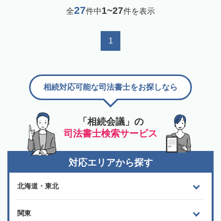
27
1~27
全
件中
件を表示
1
相続対応可能な司法書士をお探しなら
「相続会議」の
司法書士検索サービス
対応エリアから探す
北海道・東北
関東