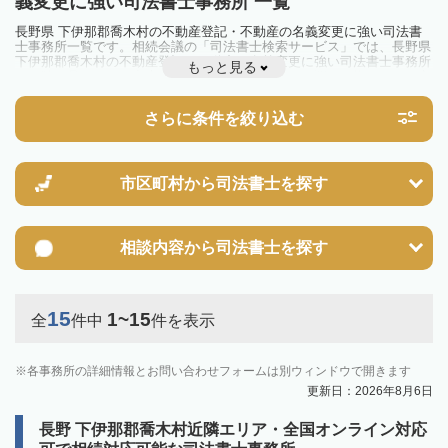
義変更に強い司法書士事務所 一覧
長野県 下伊那郡喬木村の不動産登記・不動産の名義変更に強い司法書
士事務所一覧です。相続会議の「司法書士検索サービス」では、長野県
下伊那郡喬木村の不動産登記・不動産の名義変更に強い司法書士事務所
もっと見る
を一覧で見ることが出来ます。相続のトラブルやお悩みを抱えている方
は一度近隣の司法書士に相談してみましょう。
さらに条件を絞り込む
市区町村から
司法書士を探す
相談内容から
司法書士を探す
15
1~15
全
件中
件を表示
各事務所の詳細情報とお問い合わせフォームは別ウィンドウで開きます
更新日：2026年8月6日
長野 下伊那郡喬木村近隣エリア・全国オンライン対応