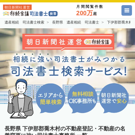
月間閲覧件数
朝日新聞社運営
200万
超
遺産相続 司法書士検索
長野県 遺産相続 司法書士
下伊那郡喬木村
長野県 下伊那郡喬木村の不動産登記・不動産の名