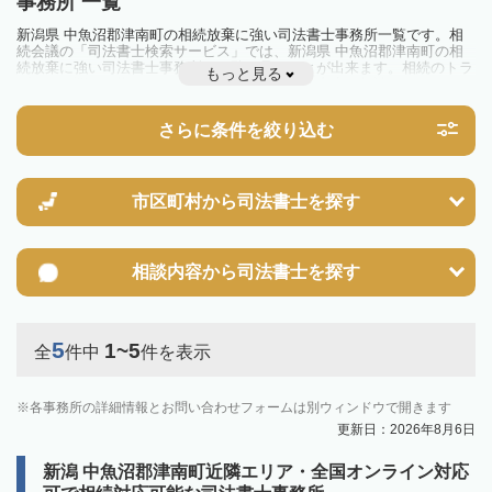
事務所 一覧
新潟県 中魚沼郡津南町の相続放棄に強い司法書士事務所一覧です。相
続会議の「司法書士検索サービス」では、新潟県 中魚沼郡津南町の相
続放棄に強い司法書士事務所を一覧で見ることが出来ます。相続のトラ
もっと見る
ブルやお悩みを抱えている方は一度近隣の司法書士に相談してみましょ
う。
さらに条件を絞り込む
市区町村から
司法書士を探す
相談内容から
司法書士を探す
5
1~5
全
件中
件を表示
各事務所の詳細情報とお問い合わせフォームは別ウィンドウで開きます
更新日：2026年8月6日
新潟 中魚沼郡津南町近隣エリア・全国オンライン対応