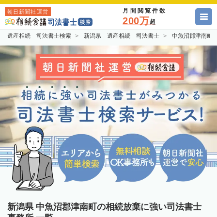
月間閲覧件数
朝日新聞社運営
200万
超
遺産相続 司法書士検索
新潟県 遺産相続 司法書士
中魚沼郡津南町
新潟県 中魚沼郡津南町の相続放棄に強い司法書士