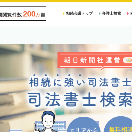
200
相続会議トップ
弁護士検索
間閲覧件数
万
超