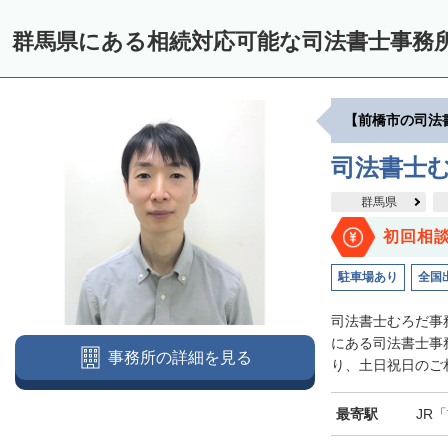
群馬県にある相続対応可能な司法書士事務
【前橋市の司法
司法書士
群馬県
初回相
駐車場あり
全国
司法書士むろだ事
にある司法書士事
事務所の詳細を見る
り、土日祝日のご相
最寄駅
JR