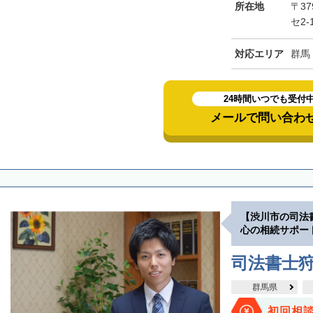
所在地
〒37
セ2-
対応エリア
群馬
24時間いつでも受付
メールで問い合わ
【渋川市の司法
心の相続サポー
司法書士
群馬県
初回相