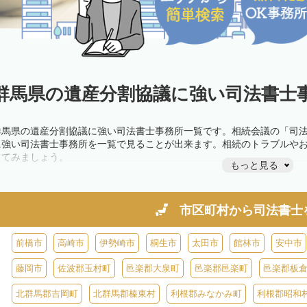
群馬県の遺産分割協議に強い司法書士事
群馬県の遺産分割協議に強い司法書士事務所一覧です。相続会議の「司
に強い司法書士事務所を一覧で見ることが出来ます。相続のトラブルや
してみましょう。
もっと見る
市区町村から
司法書士
前橋市
高崎市
伊勢崎市
桐生市
太田市
館林市
安中市
藤岡市
佐波郡玉村町
邑楽郡大泉町
邑楽郡邑楽町
邑楽郡板
北群馬郡吉岡町
北群馬郡榛東村
利根郡みなかみ町
利根郡昭和