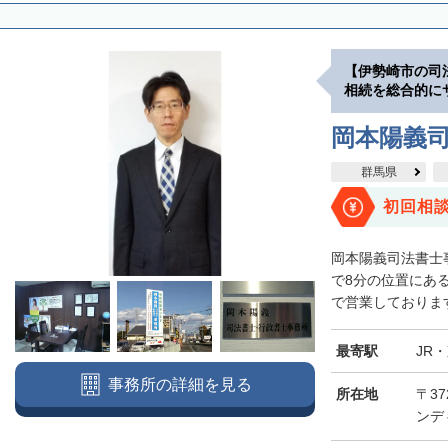
【伊勢崎市の司
相続を総合的に
岡本陽義
群馬県
初回相
岡本陽義司法書士
で8分の位置にあ
で営業しております
最寄駅
JR
事務所の詳細を見る
所在地
〒37
ンデ