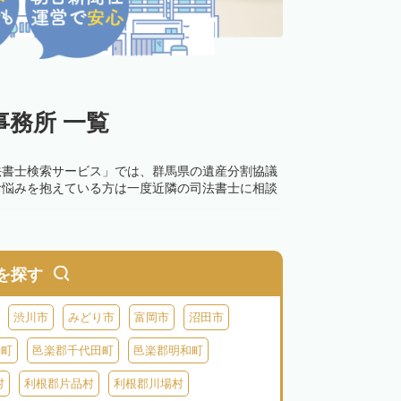
務所 一覧
法書士検索サービス」では、群馬県の遺産分割協議
お悩みを抱えている方は一度近隣の司法書士に相談
を探す
渋川市
みどり市
富岡市
沼田市
倉町
邑楽郡千代田町
邑楽郡明和町
村
利根郡片品村
利根郡川場村