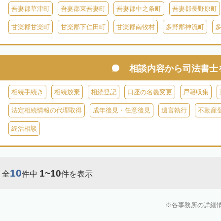
吾妻郡草津町
吾妻郡東吾妻町
吾妻郡中之条町
吾妻郡長野原町
甘楽郡甘楽町
甘楽郡下仁田町
甘楽郡南牧村
多野郡神流町
相談内容から
司法書士
相続手続き
相続放棄
相続登記
口座の名義変更
戸籍収集
法定相続情報の代理取得
成年後見・任意後見
遺言執行
不動産
終活相談
10
1~10
全
件中
件を表示
各事務所の詳細