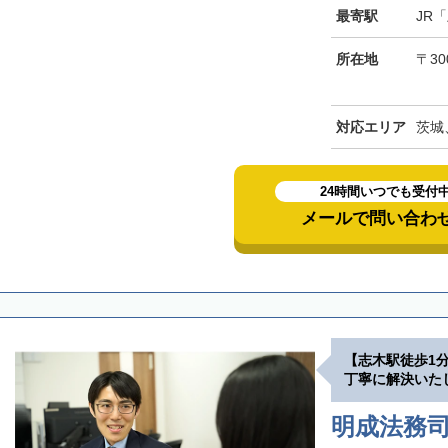
最寄駅
JR
所在地
〒30
対応エリア
茨城
24時間いつでも受付
メールで問い合わ
【志木駅徒歩1
丁寧に解決いた
明成法務司