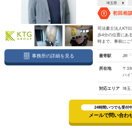
埼玉県
初回相
司法書士法人KT
歩4分の位置にある
時まで、事前にご予
最寄駅
JR
事務所の詳細を見る
所在地
〒3
ハイ
対応エリア
埼玉
24時間いつでも受付
メールで問い合わ