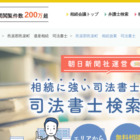
200
相続会議トップ
弁護士検索
間閲覧件数
万
超
邑楽郡邑楽町 遺産相続 司法書士
邑楽郡邑楽町 相続放棄 司法書士