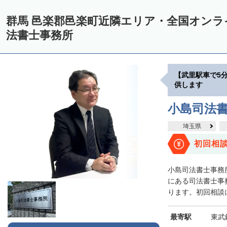
群馬 邑楽郡邑楽町近隣エリア・全国オン
法書士事務所
【武里駅車で5
供します
小島司法
埼玉県
初回相
小島司法書士事務
にある司法書士事
ります。初回相談に
最寄駅
東武