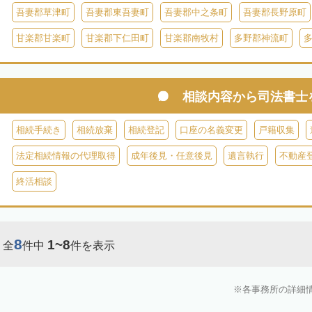
吾妻郡草津町
吾妻郡東吾妻町
吾妻郡中之条町
吾妻郡長野原町
甘楽郡甘楽町
甘楽郡下仁田町
甘楽郡南牧村
多野郡神流町
相談内容から
司法書士
相続手続き
相続放棄
相続登記
口座の名義変更
戸籍収集
法定相続情報の代理取得
成年後見・任意後見
遺言執行
不動産
終活相談
8
1~8
全
件中
件を表示
各事務所の詳細