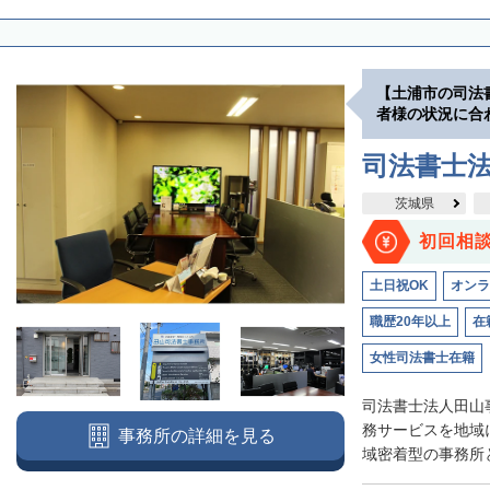
【土浦市の司法
者様の状況に合
司法書士
茨城県
初回相
土日祝OK
オンラ
職歴20年以上
在
女性司法書士在籍
司法書士法人田山
務サービスを地域
事務所の詳細を見る
域密着型の事務所と