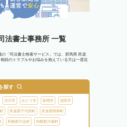
司法書士事務所 一覧
議の「司法書士検索サービス」では、群馬県 邑楽
。相続のトラブルやお悩みを抱えている方は一度近
を探す
渋川市
みどり市
富岡市
沼田市
町
邑楽郡千代田町
邑楽郡明和町
村
利根郡片品村
利根郡川場村