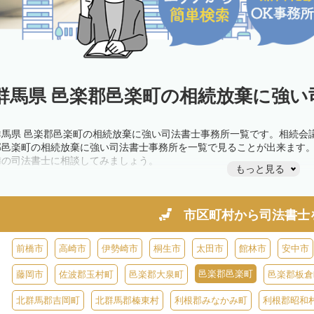
群馬県 邑楽郡邑楽町の相続放棄に強い
群馬県 邑楽郡邑楽町の相続放棄に強い司法書士事務所一覧です。相続会
郡邑楽町の相続放棄に強い司法書士事務所を一覧で見ることが出来ます
隣の司法書士に相談してみましょう。
もっと見る
市区町村から
司法書士
前橋市
高崎市
伊勢崎市
桐生市
太田市
館林市
安中市
邑楽郡邑楽町
藤岡市
佐波郡玉村町
邑楽郡大泉町
邑楽郡板倉
北群馬郡吉岡町
北群馬郡榛東村
利根郡みなかみ町
利根郡昭和