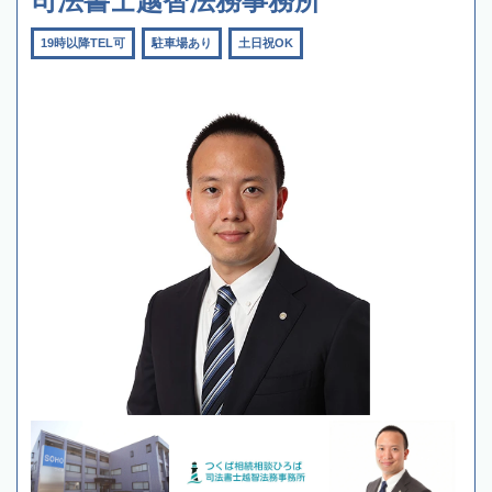
司法書士越智法務事務所
19時以降TEL可
駐車場あり
土日祝OK