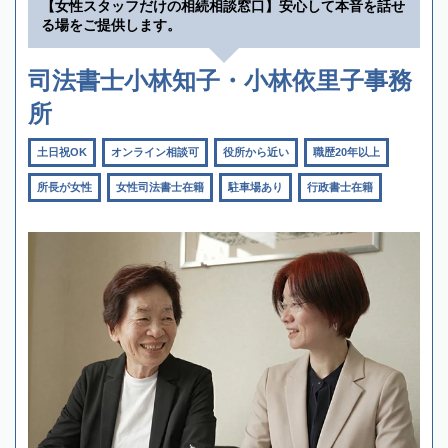
【女性スタッフだけの相続相談窓口】安心して本音を話せ
る場をご提供します。
司法書士小林知子・小林依里子事務
所
土日祝OK
オンライン相談可
役所から近い
職歴20年以上
所長が女性
女性司法書士在籍
駐車場あり
行政書士在籍