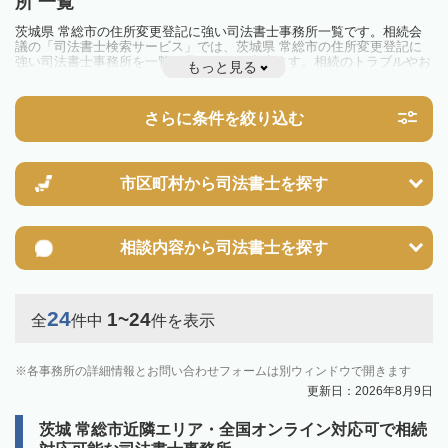
所 一覧
茨城県 常総市の住所変更登記に強い司法書士事務所一覧です。相続会
議の「司法書士検索サービス」では、茨城県 常総市の住所変更登記に
強い司法書士事務所を一覧で見ることが出来ます。相続のトラブルやお
もっと見る
悩みを抱えている方は一度近隣の司法書士に相談してみましょう。
さらに条件を絞り込む
市区町村から
司法書士を探す
相談内容から
司法書士を探す
24
1~24
全
件中
件を表示
各事務所の詳細情報とお問い合わせフォームは別ウィンドウで開きます
更新日：2026年8月9日
茨城 常総市近隣エリア・全国オンライン対応可で相続