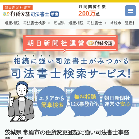
月間閲覧件数
朝日新聞社運営
200万
超
遺産相続 司法書士検索
茨城県 遺産相続 司法書士
常総市 遺産相
茨城県 常総市の住所変更登記に強い司法書士事務