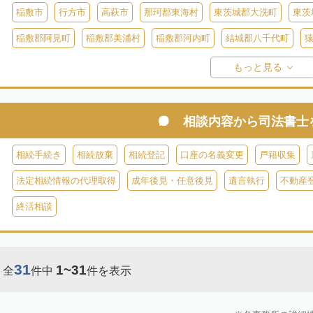
稲敷市
行方市
高萩市
那珂郡東海村
東茨城郡大洗町
東茨
稲敷郡阿見町
稲敷郡美浦村
稲敷郡河内町
結城郡八千代町
久慈郡大子町
もっと見る
相談内容から
司法書士
相続手続き
相続放棄
相続登記
口座の名義変更
戸籍収集
法定相続情報の代理取得
成年後見・任意後見
遺言執行
不動産
終活相談
31
1~31
全
件中
件を表示