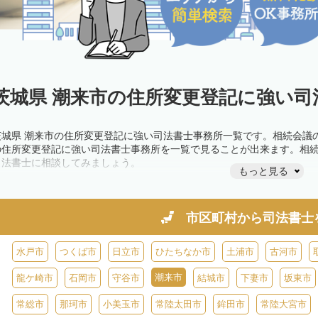
茨城県 潮来市の住所変更登記に強い司
茨城県 潮来市の住所変更登記に強い司法書士事務所一覧です。相続会議
の住所変更登記に強い司法書士事務所を一覧で見ることが出来ます。相
司法書士に相談してみましょう。
もっと見る
市区町村から
司法書士
水戸市
つくば市
日立市
ひたちなか市
土浦市
古河市
潮来市
龍ケ崎市
石岡市
守谷市
結城市
下妻市
坂東市
常総市
那珂市
小美玉市
常陸太田市
鉾田市
常陸大宮市