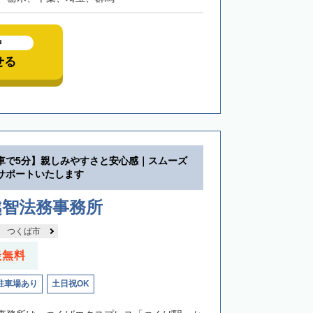
中
せる
車で5分】親しみやすさと安心感｜スムーズ
サポートいたします
越智法務事務所
つくば市
談無料
駐車場あり
土日祝OK