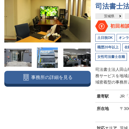
司法書士
茨城県
初回相
土日祝OK
オンラ
職歴20年以上
在
女性司法書士在籍
司法書士法人田山
務サービスを地域
事務所の詳細を見る
域密着型の事務所と
最寄駅
JR
所在地
〒30
対応エリア
茨城