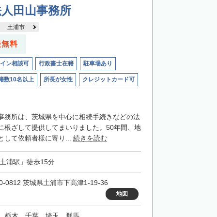
法人田山事務所
土浦市
談無料
イン相談可
行政書士在籍
駐車場あり
籍数10名以上
所長が女性
クレジットカード可
事務所は、茨城県を中心に相続手続きなどの法
に根ざして提供してまいりました。50年間、地
して依頼者様に寄り...
続きを読む
「土浦駅」徒歩15分
0-0812 茨城県土浦市下高津1-19-36
地図
、栃木、千葉、埼玉、群馬