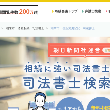
200
相続会議トップ
弁護士検索
間閲覧件数
万
超
潮来市 遺産相続 司法書士
潮来市 住所変更登記 司法書士