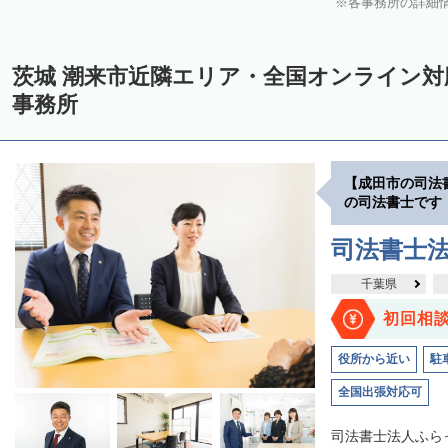
各事務所の詳細
茨城 潮来市近隣エリア・全国オンライン
事務所
【成田市の司法
の司法書士です
司法書士
千葉県
初回相
役所から近い
駐
全国出張対応可
司法書士法人ふら