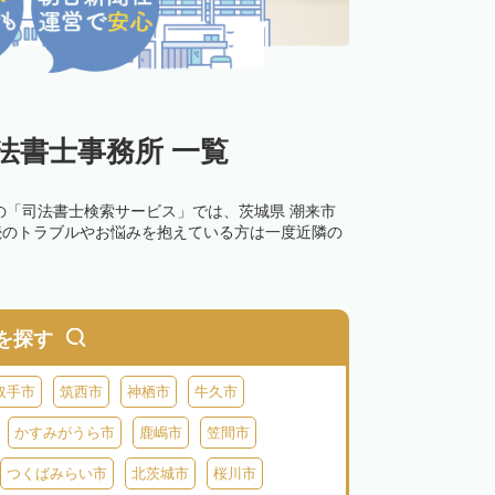
法書士事務所 一覧
の「司法書士検索サービス」では、茨城県 潮来市
続のトラブルやお悩みを抱えている方は一度近隣の
を探す
取手市
筑西市
神栖市
牛久市
かすみがうら市
鹿嶋市
笠間市
つくばみらい市
北茨城市
桜川市