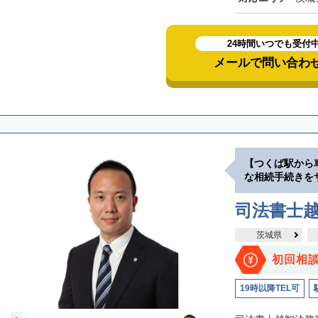
24時間いつでも受付
メールで問い合わ
【つくば駅から
な相続手続きを
司法書士
茨城県
初回相
19時以降TEL可