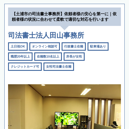
【土浦市の司法書士事務所】依頼者様の安心を第一に｜依
頼者様の状況に合わせて柔軟で適切な対応を行います
司法書士法人田山事務所
土日祝OK
オンライン相談可
行政書士在籍
駐車場あり
職歴20年以上
在籍数10名以上
所長が女性
クレジットカード可
女性司法書士在籍