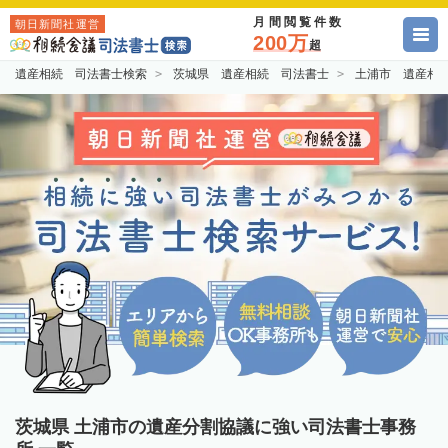
月間閲覧件数
朝日新聞社運営
200万
超
遺産相続 司法書士検索
茨城県 遺産相続 司法書士
土浦市 遺産相
茨城県 土浦市の遺産分割協議に強い司法書士事務