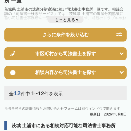
所 一覧
茨城県 土浦市の遺産分割協議に強い司法書士事務所一覧です。相続会
議の「司法書士検索サービス」では、茨城県 土浦市の遺産分割協議に
強い司法書士事務所を一覧で見ることが出来ます。相続のトラブルやお
もっと見る
悩みを抱えている方は一度近隣の司法書士に相談してみましょう。
さらに条件を絞り込む
市区町村から
司法書士を探す
相談内容から
司法書士を探す
12
1~12
全
件中
件を表示
各事務所の詳細情報とお問い合わせフォームは別ウィンドウで開きます
更新日：2026年8月8日
茨城 土浦市にある相続対応可能な司法書士事務所