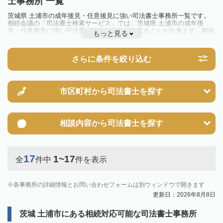
士事務所 一覧
茨城県 土浦市の成年後見・任意後見に強い司法書士事務所一覧です。
相続会議の「司法書士検索サービス」では、茨城県 土浦市の成年後
見・任意後見に強い司法書士事務所を一覧で見ることが出来ます。相続
もっと見る
のトラブルやお悩みを抱えている方は一度近隣の司法書士に相談してみ
ましょう。
さらに条件を絞り込む
市区町村から
司法書士を探す
相談内容から
司法書士を探す
17
1~17
全
件中
件を表示
各事務所の詳細情報とお問い合わせフォームは別ウィンドウで開きます
更新日：2026年8月8日
茨城 土浦市にある相続対応可能な司法書士事務所