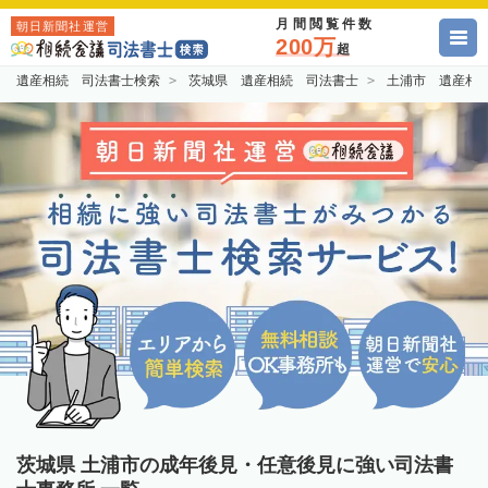
月間閲覧件数
朝日新聞社運営
200万
超
遺産相続 司法書士検索
茨城県 遺産相続 司法書士
土浦市 遺産相
茨城県 土浦市の成年後見・任意後見に強い司法書