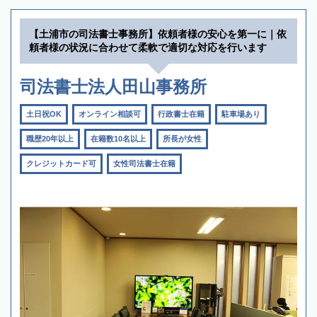
【土浦市の司法書士事務所】依頼者様の安心を第一に｜依
頼者様の状況に合わせて柔軟で適切な対応を行います
司法書士法人田山事務所
土日祝OK
オンライン相談可
行政書士在籍
駐車場あり
職歴20年以上
在籍数10名以上
所長が女性
クレジットカード可
女性司法書士在籍