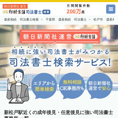
月間閲覧件数
朝日新聞社運営
200万
超
遺産相続 司法書士検索
千葉県 遺産相続 司法書士
松戸市 遺産相
新松戸駅近くの成年後見・任意後見に強い司法書士