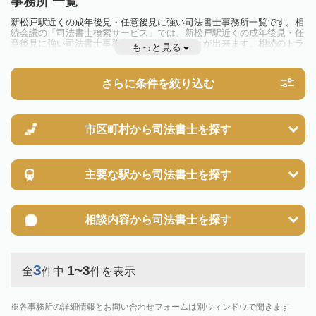
事務所 一覧
新松戸駅近くの成年後見・任意後見に強い司法書士事務所一覧です。相
続会議の「司法書士検索サービス」では、新松戸駅近くの成年後見・任
意後見に強い司法書士事務所を一覧で見ることが出来ます。相続のトラ
もっと見る
ブルやお悩みを抱えている方は一度近隣の司法書士に相談してみましょ
う。
さらに条件を絞り込む
市区町村から
司法書士を探す
主要な駅から
司法書士を探す
相談内容から
司法書士を探す
3
1~3
全
件中
件を表示
各事務所の詳細情報とお問い合わせフォームは別ウィンドウで開きます