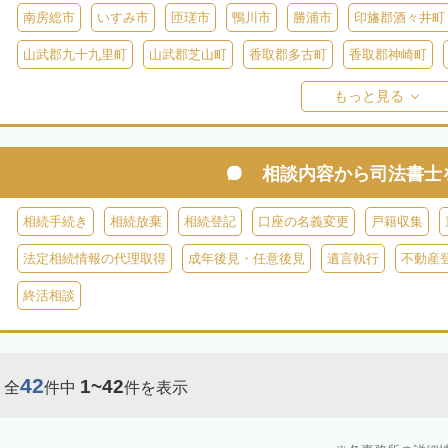
南房総市
いすみ市
匝瑳市
鴨川市
勝浦市
印旛郡酒々井町
山武郡九十九里町
山武郡芝山町
香取郡多古町
香取郡神崎町
長生郡一宮町
長生郡白子町
長生郡長南町
長生郡睦沢町
長
もっと見る
安房郡鋸南町
相談内容から
司法書士
相続手続き
相続放棄
相続登記
口座の名義変更
戸籍収集
法定相続情報の代理取得
成年後見・任意後見
遺言執行
不動産
終活相談
42
1~42
全
件中
件を表示