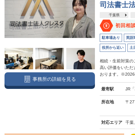
司法書士
千葉県
初回相
駐車場あり
英語
役所から近い
土
相続・生前対策のご
高い評価をいただ
おります。※2026
事務所の詳細を見る
最寄駅
JR
所在地
〒27
対応エリア
千葉