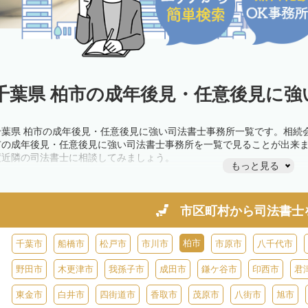
千葉県 柏市の成年後見・任意後見に強
千葉県 柏市の成年後見・任意後見に強い司法書士事務所一覧です。相続
市の成年後見・任意後見に強い司法書士事務所を一覧で見ることが出来
度近隣の司法書士に相談してみましょう。
もっと見る
市区町村から
司法書士
柏市
千葉市
船橋市
松戸市
市川市
市原市
八千代市
野田市
木更津市
我孫子市
成田市
鎌ケ谷市
印西市
君
東金市
白井市
四街道市
香取市
茂原市
八街市
旭市