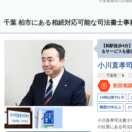
各事務所の詳細
千葉 柏市にある相続対応可能な司法書士事
【柏駅徒歩4分
るサービスを提
小川直孝
千葉県
初回相
19時以降TEL可
職歴20年以上
ク
小川直孝司法書士
の位置にある司法