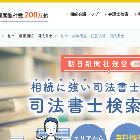
200
相続会議トップ
弁護士検索
間閲覧件数
万
超
柏市 遺産相続 司法書士
柏市 成年後見・任意後見 司法書士