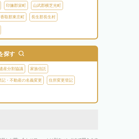
印旛郡栄町
山武郡横芝光町
香取郡東庄町
長生郡長生村
生郡長柄町
夷隅郡大多喜町
夷隅郡御宿町
を探す
遺産分割協議
家族信託
登記・不動産の名義変更
住所変更登記