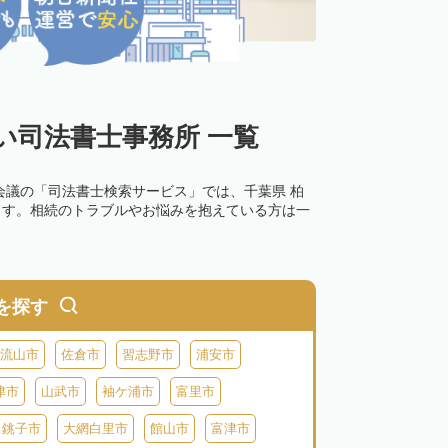
い司法書士事務所 一覧
会議の「司法書士検索サービス」では、千葉県 柏
ます。相続のトラブルやお悩みを抱えている方は一
を探す
流山市
佐倉市
習志野市
浦安市
津市
山武市
袖ケ浦市
富里市
銚子市
大網白里市
館山市
富津市