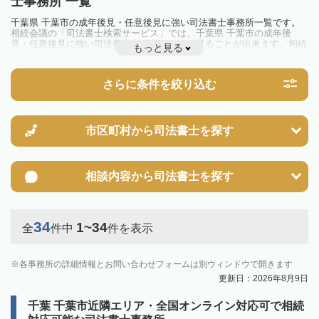
士事務所 一覧
千葉県 千葉市の成年後見・任意後見に強い司法書士事務所一覧です。
相続会議の「司法書士検索サービス」では、千葉県 千葉市の成年後
見・任意後見に強い司法書士事務所を一覧で見ることが出来ます。相続
もっと見る
のトラブルやお悩みを抱えている方は一度近隣の司法書士に相談してみ
ましょう。
さらに条件を絞り込む
市区町村から
司法書士を探す
相談内容から
司法書士を探す
34
1~34
全
件中
件を表示
各事務所の詳細情報とお問い合わせフォームは別ウィンドウで開きます
更新日：2026年8月9日
千葉 千葉市近隣エリア・全国オンライン対応可で相続