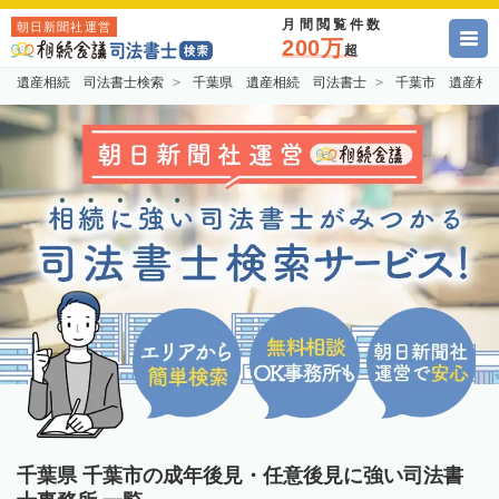
月間閲覧件数
朝日新聞社運営
200万
超
遺産相続 司法書士検索
千葉県 遺産相続 司法書士
千葉市 遺産相
千葉県 千葉市の成年後見・任意後見に強い司法書