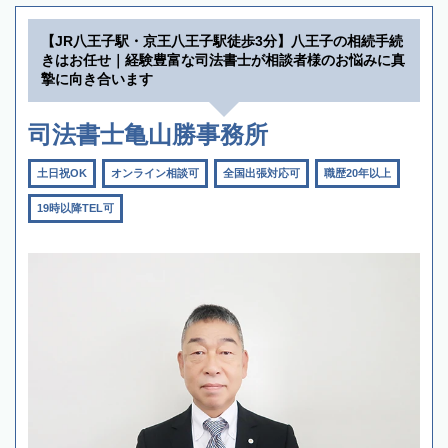
【JR八王子駅・京王八王子駅徒歩3分】八王子の相続手続
きはお任せ｜経験豊富な司法書士が相談者様のお悩みに真
摯に向き合います
司法書士亀山勝事務所
土日祝OK
オンライン相談可
全国出張対応可
職歴20年以上
19時以降TEL可