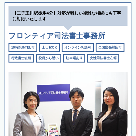
【二子玉川駅徒歩4分】対応が難しい複雑な相続にも丁寧
に対応いたします
フロンティア司法書士事務所
19時以降TEL可
土日祝OK
オンライン相談可
全国出張対応可
行政書士在籍
役所から近い
駐車場あり
女性司法書士在籍