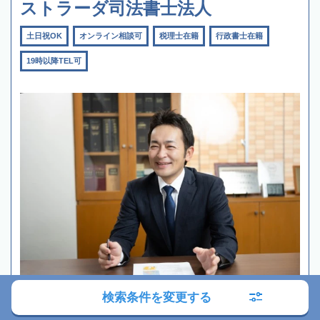
ストラーダ司法書士法人
土日祝OK
オンライン相談可
税理士在籍
行政書士在籍
19時以降TEL可
検索条件を変更する