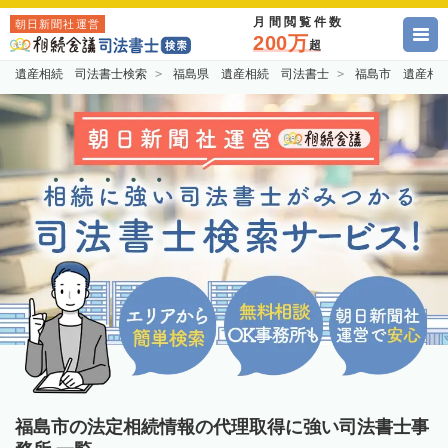
月間閲覧件数
朝日新聞社運営
200万
超
遺産相続 司法書士検索
福島県 遺産相続 司法書士
福島市 遺産相
福島市の法定相続情報の代理取得に強い司法書士事