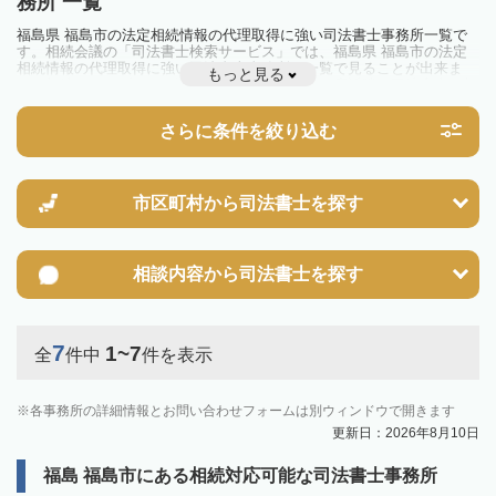
務所 一覧
福島県 福島市の法定相続情報の代理取得に強い司法書士事務所一覧で
す。相続会議の「司法書士検索サービス」では、福島県 福島市の法定
相続情報の代理取得に強い司法書士事務所を一覧で見ることが出来ま
もっと見る
す。相続のトラブルやお悩みを抱えている方は一度近隣の司法書士に相
談してみましょう。
さらに条件を絞り込む
市区町村から
司法書士を探す
相談内容から
司法書士を探す
7
1~7
全
件中
件を表示
各事務所の詳細情報とお問い合わせフォームは別ウィンドウで開きます
更新日：2026年8月10日
福島 福島市にある相続対応可能な司法書士事務所