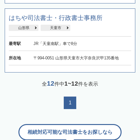
はちや司法書士・行政書士事務所
山形県
天童市
最寄駅
JR「天童南駅」車で8分
所在地
〒994-0051 山形県天童市大字奈良沢甲135番地
12
1~12
全
件中
件を表示
1
相続対応可能な司法書士をお探しなら