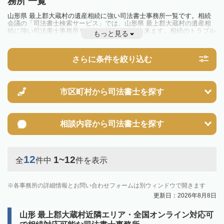
務所 一覧
山形県 最上郡大蔵村の遺産相続に強い司法書士事務所一覧です。相続
会議の「司法書士検索サービス」では、山形県 最上郡大蔵村の遺産相
続に強い司法書士事務所を一覧で見ることが出来ます。相続のトラブル
もっと見る
やお悩みを抱えている方は一度近隣の司法書士に相談してみましょう。
さらに条件を絞り込む
市区町村から
司法書士を探す
相談内容から
司法書士を探す
12
1~12
全
件中
件を表示
各事務所の詳細情報とお問い合わせフォームは別ウィンドウで開きます
更新日：2026年8月8日
山形 最上郡大蔵村近隣エリア・全国オンライン対応可