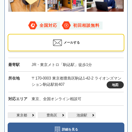
全国対応
初回相談無料
メールする
最寄駅
JR・東京メトロ「駒込駅」徒歩1分
所在地
〒170-0003 東京都豊島区駒込1-42-2 ライオンズマン
ション駒込駅前407
地図
対応エリア
東京、全国オンライン相談可
東京都
豊島区
池袋駅
詳細を見る