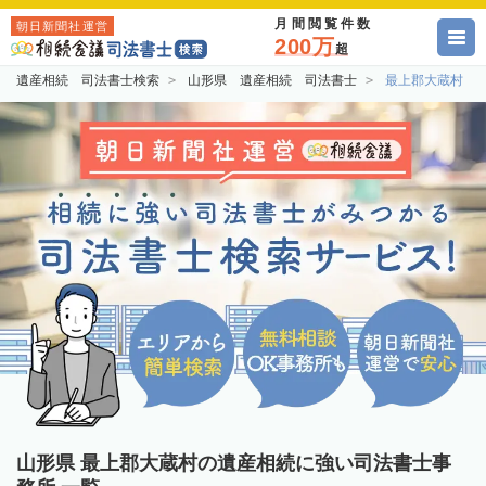
月間閲覧件数
朝日新聞社運営
200万
超
遺産相続 司法書士検索
山形県 遺産相続 司法書士
最上郡大蔵村 
山形県 最上郡大蔵村の遺産相続に強い司法書士事