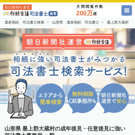
月間閲覧件数
朝日新聞社運営
200万
超
遺産相続 司法書士検索
山形県 遺産相続 司法書士
最上郡大蔵村 
山形県 最上郡大蔵村の成年後見・任意後見に強い