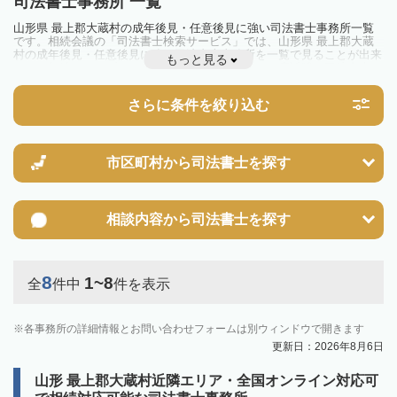
司法書士事務所 一覧
山形県 最上郡大蔵村の成年後見・任意後見に強い司法書士事務所一覧
です。相続会議の「司法書士検索サービス」では、山形県 最上郡大蔵
村の成年後見・任意後見に強い司法書士事務所を一覧で見ることが出来
もっと見る
ます。相続のトラブルやお悩みを抱えている方は一度近隣の司法書士に
相談してみましょう。
さらに条件を絞り込む
市区町村から
司法書士を探す
相談内容から
司法書士を探す
8
1~8
全
件中
件を表示
各事務所の詳細情報とお問い合わせフォームは別ウィンドウで開きます
更新日：2026年8月6日
山形 最上郡大蔵村近隣エリア・全国オンライン対応可