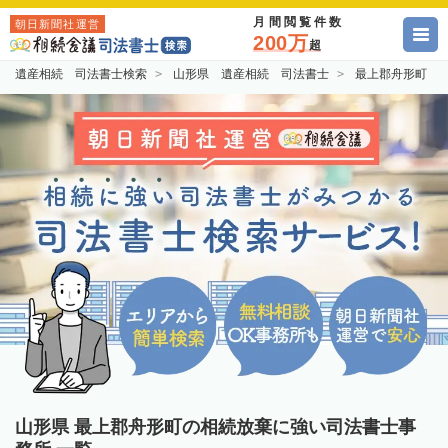
月間閲覧件数
朝日新聞社運営
200万
超
遺産相続 司法書士検索
山形県 遺産相続 司法書士
最上郡舟形町 
山形県 最上郡舟形町の相続放棄に強い司法書士事