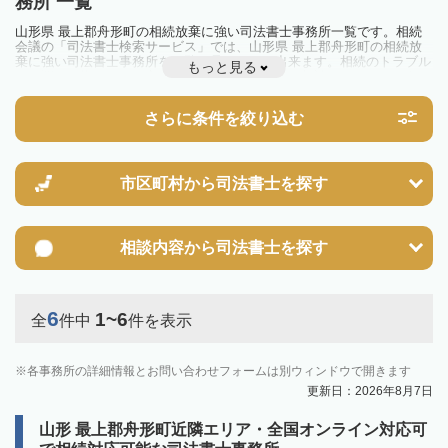
務所 一覧
山形県 最上郡舟形町の相続放棄に強い司法書士事務所一覧です。相続
会議の「司法書士検索サービス」では、山形県 最上郡舟形町の相続放
棄に強い司法書士事務所を一覧で見ることが出来ます。相続のトラブル
もっと見る
やお悩みを抱えている方は一度近隣の司法書士に相談してみましょう。
さらに条件を絞り込む
市区町村から
司法書士を探す
相談内容から
司法書士を探す
6
1~6
全
件中
件を表示
各事務所の詳細情報とお問い合わせフォームは別ウィンドウで開きます
更新日：2026年8月7日
山形 最上郡舟形町近隣エリア・全国オンライン対応可