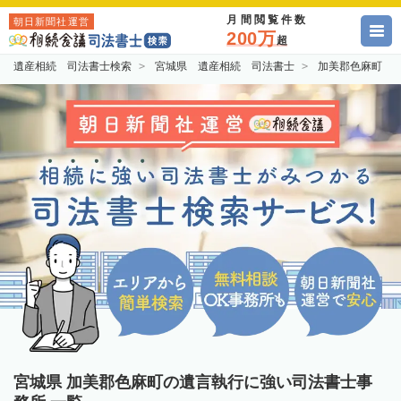
月間閲覧件数
朝日新聞社運営
200万
超
遺産相続 司法書士検索
宮城県 遺産相続 司法書士
加美郡色麻町 
宮城県 加美郡色麻町の遺言執行に強い司法書士事