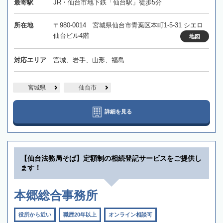
最寄駅
JR・仙台市地下鉄「仙台駅」徒歩5分
所在地
〒980-0014 宮城県仙台市青葉区本町1-5-31 シエロ
仙台ビル4階
地図
対応エリア
宮城、岩手、山形、福島
宮城県
仙台市
詳細を見る
【仙台法務局そば】定額制の相続登記サービスをご提供し
ます！
本郷総合事務所
役所から近い
職歴20年以上
オンライン相談可